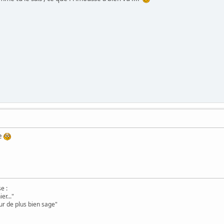
re
e :
er..."
ur de plus bien sage"