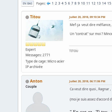
1
2
3
4
5
6
7
8
9
10
11
12
13
14
15
Pages
EN BAS
Titou
Juillet 20, 2018, 09:10:34 PM
Mef ça veut dire méfiance, m
Un "contrat" sur moi ? Mince 
Expert
TITOU
Messages: 2771
Type de cage: Micro acier
IP archivée
Anton
Juillet 20, 2018, 06:11:06 PM
Couple
Ca veut dire quoi , Ragnar 
(moi je suis assez d'accord 
" En-cag-ez Ti-to