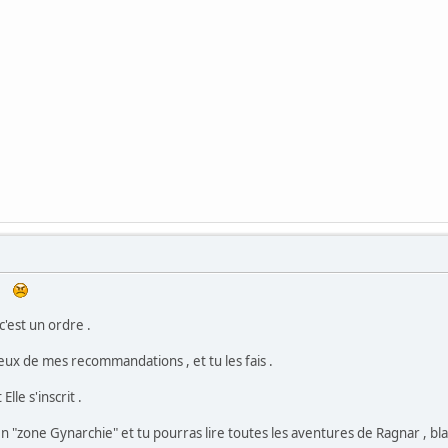
t .
 c'est un ordre .
deux de mes recommandations , et tu les fais .
lle s'inscrit .
en "zone Gynarchie" et tu pourras lire toutes les aventures de Ragnar , blair