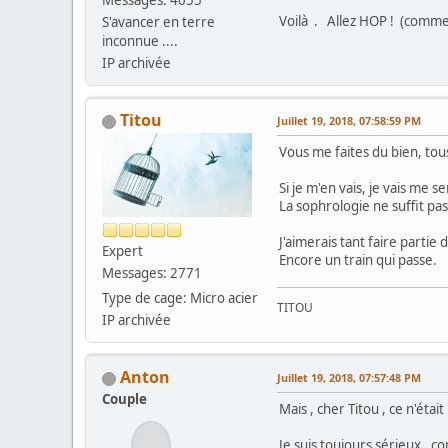
Messages: 4055
Voilà . Allez HOP ! (comme d
S'avancer en terre
inconnue ....
IP archivée
Titou
Juillet 19, 2018, 07:58:59 PM
Vous me faites du bien, tou
Si je m'en vais, je vais me s
La sophrologie ne suffit pas
J'aimerais tant faire parti
Expert
Encore un train qui passe.
Messages: 2771
Type de cage: Micro acier
TITOU
IP archivée
Anton
Juillet 19, 2018, 07:57:48 PM
Couple
Mais , cher Titou , ce n'étai
Je suis toujours sérieux , c