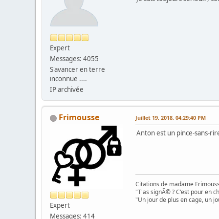
Expert
Messages: 4055
S'avancer en terre
inconnue ....
IP archivée
Frimousse
Juillet 19, 2018, 04:29:40 PM
Anton est un pince-sans-ri
Citations de madame Frimouss
"T'as signÃ© ? C'est pour en chi
"Un jour de plus en cage, un jo
Expert
Messages: 414