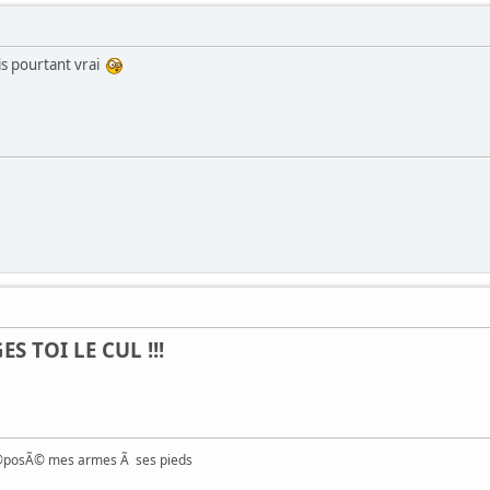
ais pourtant vrai
 TOI LE CUL !!!
Ã©posÃ© mes armes Ã ses pieds