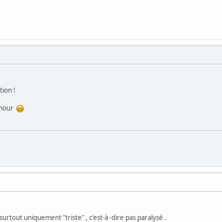
ion !
humour
t surtout uniquement "triste" , c'est-à -dire pas paralysé .