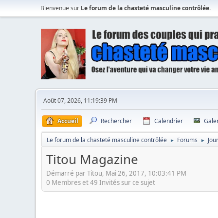
Bienvenue sur
Le forum de la chasteté masculine contrôlée
.
Août 07, 2026, 11:19:39 PM
Accueil
Rechercher
Calendrier
Gale
Le forum de la chasteté masculine contrôlée
Forums
Jou
►
►
Titou Magazine
Démarré par Titou, Mai 26, 2017, 10:03:41 PM
0 Membres et 49 Invités sur ce sujet