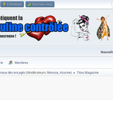
Connexion
Inscrivez-vous
Nouvell
rie
Membres
rnaux des encagés
(Modérateurs:
Messoa
,
Azurine
)
Titou Magazine
►