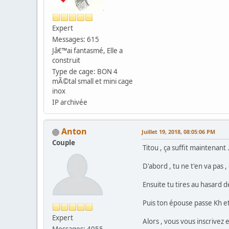
Expert
Messages: 615
Jâ€™ai fantasmé, Elle a
construit
Type de cage: BON 4
mÃ©tal small et mini cage
inox
IP archivée
Anton
Juillet 19, 2018, 08:05:06 PM
Couple
Titou , ça suffit maintenan
D'abord , tu ne t'en va pas ,
Ensuite tu tires au hasard 
Puis ton épouse passe Kh et E
Expert
Alors , vous vous inscrivez 