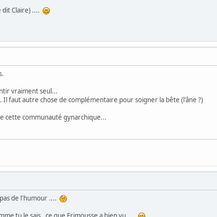
it Claire) ....
s.
entir vraiment seul...
. Il faut autre chose de complémentaire pour soigner la bête (l'âne ?)
e de cette communauté gynarchique...
t pas de l'humour ....
omme tu le sais , ce que Frimousse a bien vu ....