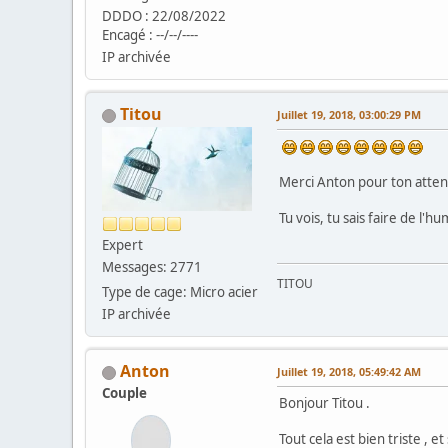
DDDO : 22/08/2022
Encagé : --/--/----
IP archivée
Titou
Juillet 19, 2018, 03:00:29 PM
Merci Anton pour ton attent
Tu vois, tu sais faire de l'
Expert
Messages: 2771
TITOU
Type de cage: Micro acier
IP archivée
Anton
Juillet 19, 2018, 05:49:42 AM
Couple
Bonjour Titou .
Tout cela est bien triste , e