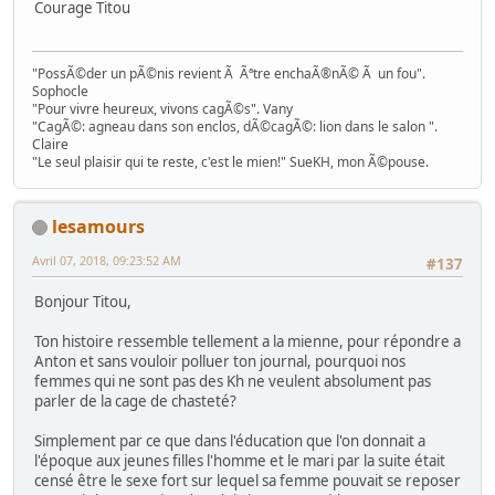
Courage Titou
"PossÃ©der un pÃ©nis revient Ã Ãªtre enchaÃ®nÃ© Ã un fou".
Sophocle
"Pour vivre heureux, vivons cagÃ©s". Vany
"CagÃ©: agneau dans son enclos, dÃ©cagÃ©: lion dans le salon ".
Claire
"Le seul plaisir qui te reste, c'est le mien!" SueKH, mon Ã©pouse.
lesamours
Avril 07, 2018, 09:23:52 AM
#137
Bonjour Titou,
Ton histoire ressemble tellement a la mienne, pour répondre a
Anton et sans vouloir polluer ton journal, pourquoi nos
femmes qui ne sont pas des Kh ne veulent absolument pas
parler de la cage de chasteté?
Simplement par ce que dans l'éducation que l'on donnait a
l'époque aux jeunes filles l'homme et le mari par la suite était
censé être le sexe fort sur lequel sa femme pouvait se reposer