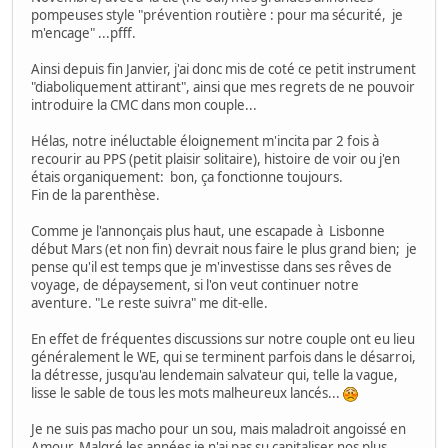
pompeuses style "prévention routière : pour ma sécurité, je
m'encage" ...pfff.
Ainsi depuis fin Janvier, j'ai donc mis de coté ce petit instrument
"diaboliquement attirant", ainsi que mes regrets de ne pouvoir
introduire la CMC dans mon couple...
Hélas, notre inéluctable éloignement m'incita par 2 fois à
recourir au PPS (petit plaisir solitaire), histoire de voir ou j'en
étais organiquement: bon, ça fonctionne toujours.
Fin de la parenthèse.
Comme je l'annonçais plus haut, une escapade à Lisbonne
début Mars (et non fin) devrait nous faire le plus grand bien; je
pense qu'il est temps que je m'investisse dans ses rêves de
voyage, de dépaysement, si l'on veut continuer notre
aventure. "Le reste suivra" me dit-elle.
En effet de fréquentes discussions sur notre couple ont eu lieu
généralement le WE, qui se terminent parfois dans le désarroi,
la détresse, jusqu'au lendemain salvateur qui, telle la vague,
lisse le sable de tous les mots malheureux lancés...
Je ne suis pas macho pour un sou, mais maladroit angoissé en
Amour. Malgré les années je n'ai pas su capitaliser nos plus