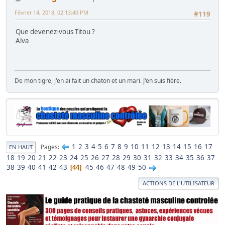
Février 14, 2018, 02:13:40 PM
#119
Que devenez-vous Titou ?
Alva
De mon tigre, j'en ai fait un chaton et un mari. J'en suis fière.
1
2
3
4
5
6
7
8
9
10
11
12
13
14
15
16
17
Pages
EN HAUT
18
19
20
21
22
23
24
25
26
27
28
29
30
31
32
33
34
35
36
37
38
39
40
41
42
43
45
46
47
48
49
50
44
ACTIONS DE L'UTILISATEUR