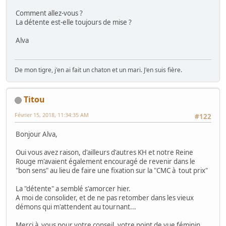
Comment allez-vous ?
La détente est-elle toujours de mise ?
Alva
De mon tigre, j'en ai fait un chaton et un mari. J'en suis fière.
Titou
Février 15, 2018, 11:34:35 AM
#122
Bonjour Alva,
Oui vous avez raison, d'ailleurs d'autres KH et notre Reine
Rouge m'avaient également encouragé de revenir dans le
"bon sens" au lieu de faire une fixation sur la "CMC à tout prix"
La "détente" a semblé s'amorcer hier.
A moi de consolider, et de ne pas retomber dans les vieux
démons qui m'attendent au tournant...
Merci à vous pour votre conseil, votre point de vue féminin