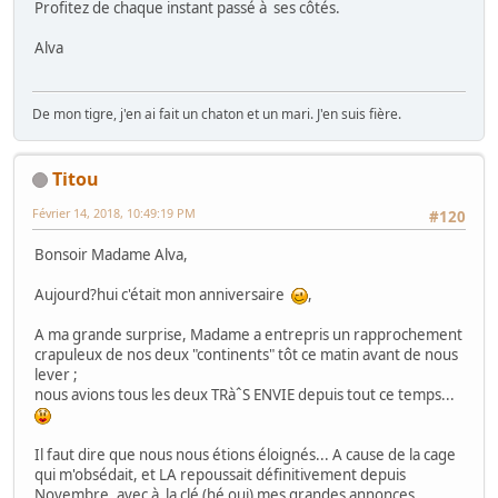
Profitez de chaque instant passé à ses côtés.
Alva
De mon tigre, j'en ai fait un chaton et un mari. J'en suis fière.
Titou
Février 14, 2018, 10:49:19 PM
#120
Bonsoir Madame Alva,
Aujourd?hui c'était mon anniversaire
,
A ma grande surprise, Madame a entrepris un rapprochement
crapuleux de nos deux "continents" tôt ce matin avant de nous
lever ;
nous avions tous les deux TRàˆS ENVIE depuis tout ce temps...
Il faut dire que nous nous étions éloignés... A cause de la cage
qui m'obsédait, et LA repoussait définitivement depuis
Novembre, avec à la clé (hé oui) mes grandes annonces