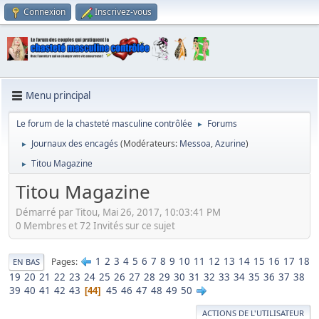
Connexion
Inscrivez-vous
Menu principal
Le forum de la chasteté masculine contrôlée
Forums
►
Journaux des encagés
(Modérateurs:
Messoa
,
Azurine
)
►
Titou Magazine
►
Titou Magazine
Démarré par Titou, Mai 26, 2017, 10:03:41 PM
0 Membres et 72 Invités sur ce sujet
1
2
3
4
5
6
7
8
9
10
11
12
13
14
15
16
17
18
Pages
EN BAS
19
20
21
22
23
24
25
26
27
28
29
30
31
32
33
34
35
36
37
38
39
40
41
42
43
45
46
47
48
49
50
44
ACTIONS DE L'UTILISATEUR