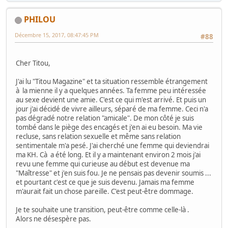
PHILOU
Décembre 15, 2017, 08:47:45 PM
#88
Cher Titou,
J'ai lu "Titou Magazine" et ta situation ressemble étrangement
à la mienne il y a quelques années. Ta femme peu intéressée
au sexe devient une amie. C'est ce qui m'est arrivé. Et puis un
jour j'ai décidé de vivre ailleurs, séparé de ma femme. Ceci n'a
pas dégradé notre relation "amicale". De mon côté je suis
tombé dans le piège des encagés et j'en ai eu besoin. Ma vie
recluse, sans relation sexuelle et même sans relation
sentimentale m'a pesé. J'ai cherché une femme qui deviendrai
ma KH. Cà a été long. Et il y a maintenant environ 2 mois j'ai
revu une femme qui curieuse au début est devenue ma
"Maîtresse" et j'en suis fou. Je ne pensais pas devenir soumis ...
et pourtant c'est ce que je suis devenu. Jamais ma femme
m'aurait fait un chose pareille. C'est peut-être dommage.
Je te souhaite une transition, peut-être comme celle-là .
Alors ne désespère pas.