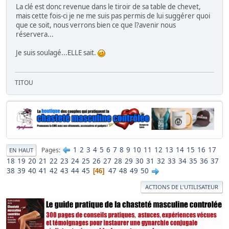
La clé est donc revenue dans le tiroir de sa table de chevet,
mais cette fois-ci je ne me suis pas permis de lui suggérer quoi
que ce soit, nous verrons bien ce que l?avenir nous
réservera...
Je suis soulagé...ELLE sait.
TITOU
1
2
3
4
5
6
7
8
9
10
11
12
13
14
15
16
17
Pages
EN HAUT
18
19
20
21
22
23
24
25
26
27
28
29
30
31
32
33
34
35
36
37
38
39
40
41
42
43
44
45
47
48
49
50
46
ACTIONS DE L'UTILISATEUR