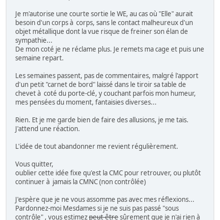
Je m'autorise une courte sortie le WE, au cas où "Elle" aurait
besoin d'un corps à corps, sans le contact malheureux d'un
objet métallique dont la vue risque de freiner son élan de
sympathie...
De mon coté je ne réclame plus. Je remets ma cage et puis une
semaine repart.
Les semaines passent, pas de commentaires, malgré l'apport
d'un petit "carnet de bord" laissé dans le tiroir sa table de
chevet à coté du porte-clé, y couchant parfois mon humeur,
mes pensées du moment, fantaisies diverses...
Rien. Et je me garde bien de faire des allusions, je me tais.
J'attend une réaction.
L'idée de tout abandonner me revient régulièrement.
Vous quitter,
oublier cette idée fixe qu'est la CMC pour retrouver, ou plutôt
continuer à jamais la CMNC (non contrôlée)
J'espère que je ne vous assomme pas avec mes réflexions...
Pardonnez-moi Mesdames si je ne suis pas passé "sous
contrôle" , vous estimez
peut-être
sûrement que je n'ai rien à