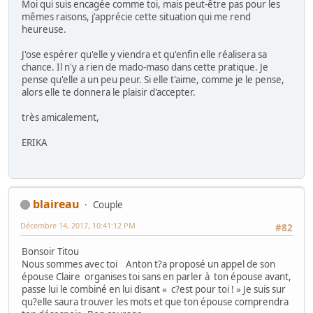
Moi qui suis encagée comme toi, mais peut-être pas pour les
mêmes raisons, j'apprécie cette situation qui me rend
heureuse.
J'ose espérer qu'elle y viendra et qu'enfin elle réalisera sa
chance. Il n'y a rien de mado-maso dans cette pratique. Je
pense qu'elle a un peu peur. Si elle t'aime, comme je le pense,
alors elle te donnera le plaisir d'accepter.
très amicalement,
ERIKA
blaireau
Couple
Décembre 14, 2017, 10:41:12 PM
#82
Bonsoir Titou
Nous sommes avec toi Anton t?a proposé un appel de son
épouse Claire organises toi sans en parler à ton épouse avant,
passe lui le combiné en lui disant « c?est pour toi ! » Je suis sur
qu?elle saura trouver les mots et que ton épouse comprendra