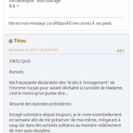
ton désespoir Bon courage
B à +
Elle est mon Himalaya J'ai dÃ©posÃ© mes armes Ã ses pieds
Titou
Décembre 14, 2017, 10:28:56 PM
#81
STATU QUO
Bonsoir,
Ma fracassante déclaration des "droits à l'encagement" de
l'Homme n'a pas pour autant déchaîné la curiosité de Madame,
c'est le moins qu'on puisse dire...
Résumé des épisodes précédents:
Encagé volontaire depuis toujours, je le reste essentiellement
en semaine afin de me préserver de moi-même, m'égarant à
coup sûr dans des activités solitaires au moindre relâchement
de mon auto-discipline.