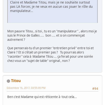
Claire et Madame Titou, mais je ne souhaite surtout
pas LA forcer, je ne veux en aucun cas jouer le rôle du
manipulateur...
Mon pauvre Titou , si toi , tu es un "manipulateur" , alors moi je
suis le Prince de Galles .... bon .... et si on commençait
autrement ?
Que penserais-tu d'un premier "entretien privé" entre toi et
Claire ? Et si c'était un premier pas ? Tu pourrais alors
"raconter" cela à Madame Titou ... ça ferait pour une soirée
chez vous un "sujet de table" original , non ?
Titou
Décembre 16, 2017, 03:55:09 PM
#94
Ben c'est Madame qui est réticente à tout cela...