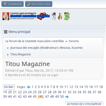
Connexion
Inscrivez-vous
Menu principal
Le forum de la chasteté masculine contrôlée
Forums
►
Journaux des encagés
(Modérateurs:
Messoa
,
Azurine
)
►
Titou Magazine
►
Titou Magazine
Démarré par Titou, Mai 26, 2017, 10:03:41 PM
0 Membres et 40 Invités sur ce sujet
1
2
3
4
5
6
7
8
9
10
11
12
13
14
15
16
17
18
Pages
EN BAS
19
20
21
22
23
24
25
26
27
28
29
30
31
32
33
34
35
36
37
38
39
40
41
42
43
44
45
47
48
49
50
46
ACTIONS DE L'UTILISATEUR