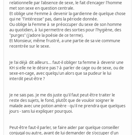
relationnelle par l'absence de sexe, le fait d'encager l'homme
met son sexe en question centrale.
Et oblige une Femme à devenir la gardienne de quelque chose
qui ne "l'intéresse" pas, dans la période donnée.
Ou oblige la Femme à se préoccuper du sexe de son homme
au quotidien, à lui permettre des sorties pour l'hygiène, des
"purges" (j'adore la poésie de ce terme).
Et Monsieur, même frustré, a une partie de sa vie commune
recentrée sur le sexe.
Je l'ai déjà dit ailleurs... faut-il obliger ta femme à devenir une
KH si elle ne le désire pas ? à parler de cage ou de sexe, ou de
sexe-en-cage, avec quelqu'un alors que sa pudeur le lui
interdit peut-être ?
Je ne sais pas. Je me dis juste qu'il faut peut-être traiter le
reste des sujets, le fond, plutôt que de vouloir soigner le
malade avec une potion amère - qu'il ne prendra que quelques
jours - sans lui expliquer pourquoi.
Peut-être faut-il parler, se faire aider par quelque conseiller
conjugal ou autre, avant de lui demander de s'occuper d'un