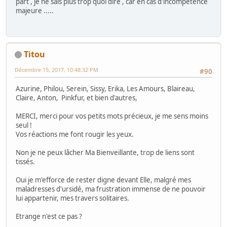
part , je ne sais plus trop quoi dire , car en cas d'incompétence
majeure .....
Titou
Décembre 15, 2017, 10:48:32 PM
#90
Azurine, Philou, Serein, Sissy, Erika, Les Amours, Blaireau,
Claire, Anton, Pinkfur, et bien d'autres,
MERCI, merci pour vos petits mots précieux, je me sens moins
seul !
Vos réactions me font rougir les yeux.
Non je ne peux lâcher Ma Bienveillante, trop de liens sont
tissés.
Oui je m'efforce de rester digne devant Elle, malgré mes
maladresses d'ursidé, ma frustration immense de ne pouvoir
lui appartenir, mes travers solitaires.
Etrange n'est ce pas ?