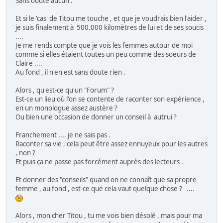
Sans doute aucun .
Et si le 'cas' de Titou me touche , et que je voudrais bien l'aider ,
je suis finalement à 500.000 kilomètres de lui et de ses soucis
....
Je me rends compte que je vois les femmes autour de moi
comme si elles étaient toutes un peu comme des soeurs de
Claire ....
Au fond , il n'en est sans doute rien .
Alors , qu'est-ce qu'un "Forum" ?
Est-ce un lieu où l'on se contente de raconter son expérience ,
en un monologue assez austère ?
Ou bien une occasion de donner un conseil à autrui ?
Franchement .... je ne sais pas .
Raconter sa vie , cela peut être assez ennuyeux pour les autres
, non ?
Et puis ça ne passe pas forcément auprès des lecteurs .
Et donner des "conseils" quand on ne connaît que sa propre
femme , au fond , est-ce que cela vaut quelque chose ? ....
Alors , mon cher Titou , tu me vois bien désolé , mais pour ma