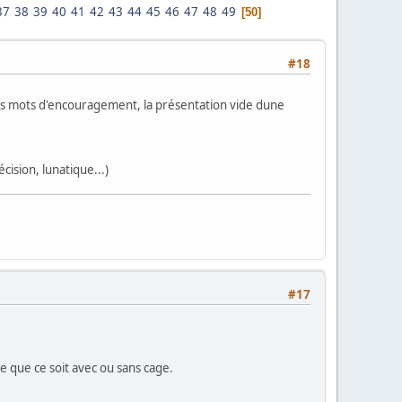
37
38
39
40
41
42
43
44
45
46
47
48
49
50
#18
tits mots d'encouragement, la présentation vide dune
cision, lunatique...)
#17
e que ce soit avec ou sans cage.