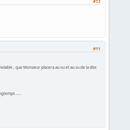
#12
#11
iolable , que Monsieur placera au vu et au su de la dite
ngtemps .....