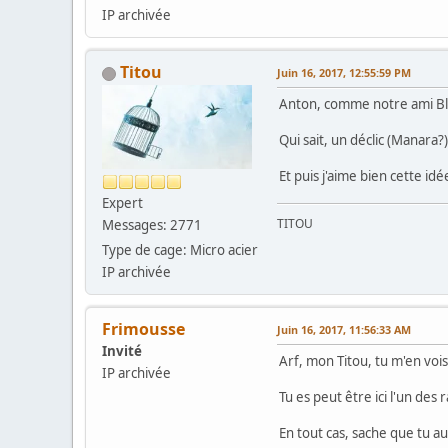
IP archivée
Titou
Juin 16, 2017, 12:55:59 PM
Anton, comme notre ami Bla
Qui sait, un déclic (Manara?)
Et puis j'aime bien cette i
Expert
TITOU
Messages: 2771
Type de cage: Micro acier
IP archivée
Frimousse
Juin 16, 2017, 11:56:33 AM
Invité
Arf, mon Titou, tu m'en voi
IP archivée
Tu es peut être ici l'un des
En tout cas, sache que tu au