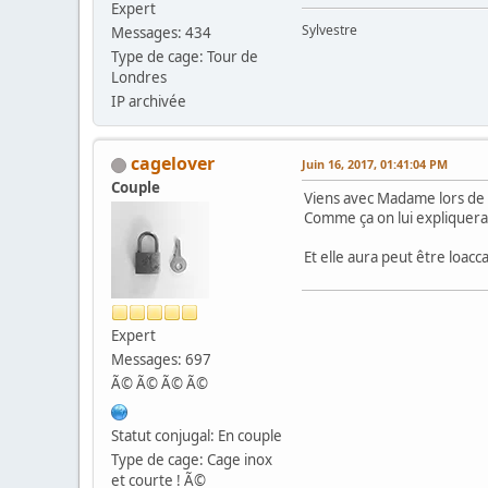
Expert
Sylvestre
Messages: 434
Type de cage: Tour de
Londres
IP archivée
cagelover
Juin 16, 2017, 01:41:04 PM
Couple
Viens avec Madame lors de 
Comme ça on lui expliquera 
Et elle aura peut être loacc
Expert
Messages: 697
Ã© Ã© Ã© Ã©
Statut conjugal: En couple
Type de cage: Cage inox
et courte ! Ã©