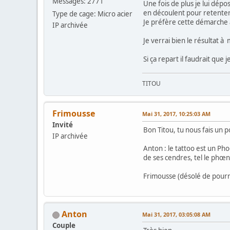
Messages: 2771
Une fois de plus je lui dépo
en découlent pour retenter 
Type de cage: Micro acier
Je préfère cette démarche à 
IP archivée
Je verrai bien le résultat 
Si ça repart il faudrait que
TITOU
Frimousse
Mai 31, 2017, 10:25:03 AM
Invité
Bon Titou, tu nous fais un 
IP archivée
Anton : le tattoo est un Ph
de ses cendres, tel le phœn
Frimousse (désolé de pourri
Anton
Mai 31, 2017, 03:05:08 AM
Couple