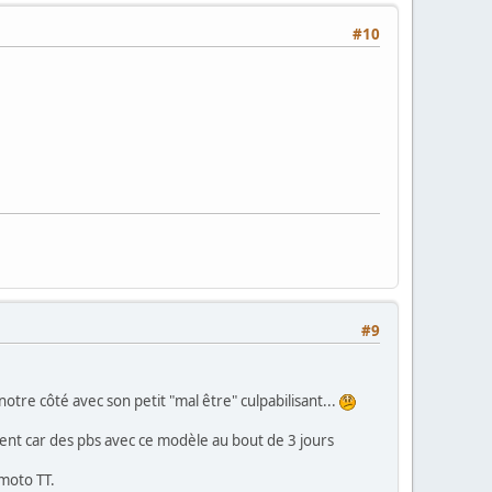
#10
#9
re côté avec son petit "mal être" culpabilisant...
ement car des pbs avec ce modèle au bout de 3 jours
 moto TT.