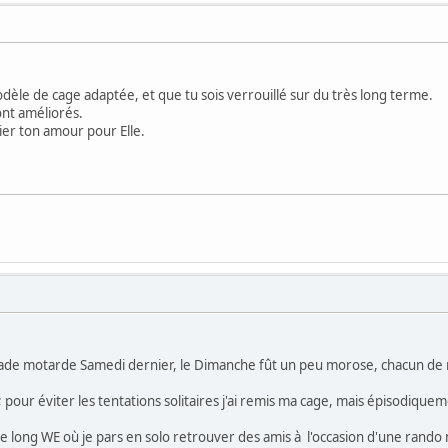
odèle de cage adaptée, et que tu sois verrouillé sur du très long terme.
ont améliorés.
ier ton amour pour Elle.
ade motarde Samedi dernier, le Dimanche fût un peu morose, chacun de not
; pour éviter les tentations solitaires j'ai remis ma cage, mais épisodiqu
e long WE où je pars en solo retrouver des amis à l'occasion d'une rando