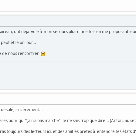
ireau, ont déjà volé à mon secours plus d'une fois en me proposant leur
 peut être un jour...
dée de nous rencontrer
s désolé, sincèrement...
 rares pour qui "ça n'a pas marché". Je ne sais trop que dire... (Anton, au s
ras toujours des lecteurs ici, et des amitiés prêtes à entendre tes états 