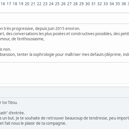
16
17
18
19
20
21
22
23
24
25
26
27
28
29
30
31
32
33
34
35
36
çon très progressive, depuis Juin 2015 environ.
art, des conversations les plus posées et constructives possibles, des pe
amour, de l'enthousiasme,
ais non.
obsession, tenter la sophrologie pour maîtriser mes defauts (déprime, indé
 toi Titou.
cash" d'entrée.
pas un but. Je te souhaite de retrouver beaucoup de tendresse, peu import
t fait nous le plaisir de ta compagnie.