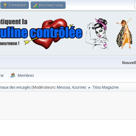
Connexion
Inscrivez-vous
Nouvell
rie
Membres
rnaux des encagés
(Modérateurs:
Messoa
,
Azurine
)
Titou Magazine
►