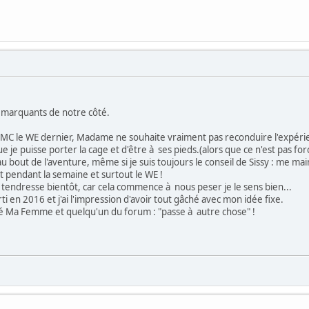
ts marquants de notre côté.
CMC le WE dernier, Madame ne souhaite vraiment pas reconduire l'expéri
e je puisse porter la cage et d'être à ses pieds.(alors que ce n'est pas fo
 au bout de l'aventure, même si je suis toujours le conseil de Sissy : me m
pendant la semaine et surtout le WE !
 tendresse bientôt, car cela commence à nous peser je le sens bien...
rti en 2016 et j'ai l'impression d'avoir tout gâché avec mon idée fixe.
 Ma Femme et quelqu'un du forum : "passe à autre chose" !