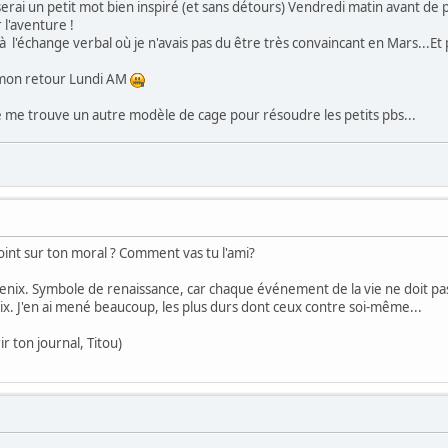
serai un petit mot bien inspiré (et sans détours) Vendredi matin avant de pa
l'aventure !
l'échange verbal où je n'avais pas du être très convaincant en Mars...Et pui
à mon retour Lundi AM
 je me trouve un autre modèle de cage pour résoudre les petits pbs...
point sur ton moral ? Comment vas tu l'ami?
oenix. Symbole de renaissance, car chaque événement de la vie ne doit pas
ix. J'en ai mené beaucoup, les plus durs dont ceux contre soi-même...
r ton journal, Titou)