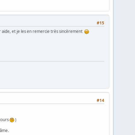
#15
 aide, et je les en remercie très sincèrement
#14
ecours
)
d'âme.