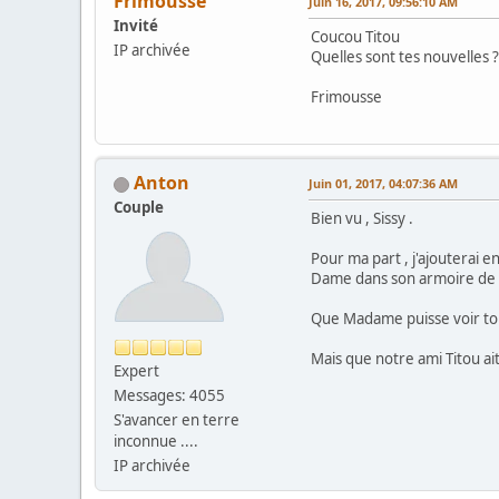
Frimousse
Juin 16, 2017, 09:56:10 AM
Invité
Coucou Titou
IP archivée
Quelles sont tes nouvelles 
Frimousse
Anton
Juin 01, 2017, 04:07:36 AM
Couple
Bien vu , Sissy .
Pour ma part , j'ajouterai e
Dame dans son armoire de t
Que Madame puisse voir tous 
Mais que notre ami Titou ai
Expert
Messages: 4055
S'avancer en terre
inconnue ....
IP archivée