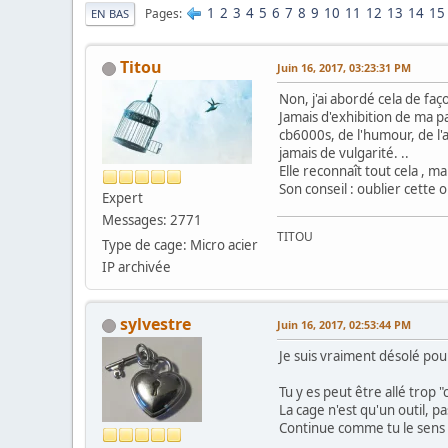
1
2
3
4
5
6
7
8
9
10
11
12
13
14
15
Pages
EN BAS
Titou
Juin 16, 2017, 03:23:31 PM
Non, j'ai abordé cela de fa
Jamais d'exhibition de ma p
cb6000s, de l'humour, de l'
jamais de vulgarité. ..
Elle reconnaît tout cela , m
Son conseil : oublier cette 
Expert
Messages: 2771
TITOU
Type de cage: Micro acier
IP archivée
sylvestre
Juin 16, 2017, 02:53:44 PM
Je suis vraiment désolé pour
Tu y es peut être allé trop "
La cage n'est qu'un outil, 
Continue comme tu le sens e