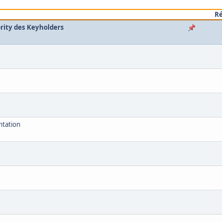
R
ority des Keyholders
ntation