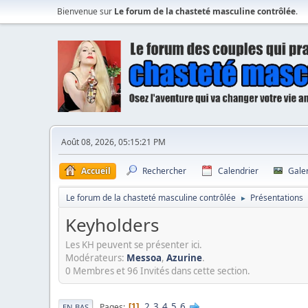
Bienvenue sur
Le forum de la chasteté masculine contrôlée
.
Août 08, 2026, 05:15:21 PM
Accueil
Rechercher
Calendrier
Gale
Le forum de la chasteté masculine contrôlée
Présentations
►
Keyholders
Les KH peuvent se présenter ici.
Modérateurs:
Messoa
,
Azurine
.
0 Membres et 96 Invités dans cette section.
2
3
4
5
6
Pages
1
EN BAS