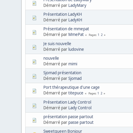
Démarré par
LadyMary
Présentation LadyKH
Démarré par
LadyKH
Présentation de mmepat
Démarré par
MmePat
1
2
Pages
Je suis nouvelle
Démarré par
ludovine
nouvelle
Démarré par
mimi
Sjomad présentation
Démarré par
Sjomad
Port thérapeutique d'une cage
Démarré par
titepuce
1
2
Pages
Présentation Lady Control
Démarré par
Lady Control
présentation passe partout
Démarré par
passe partout
Sweetqueen Bonjour