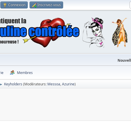
Connexion
Inscrivez-vous
Nouvell
rie
Membres
Keyholders
(Modérateurs:
Messoa
,
Azurine
)
►