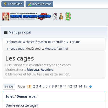
Connexion
Inscrivez-vous
Menu principal
Le forum de la chasteté masculine contrôlée
Forums
►
Les cages
(Modérateurs:
Messoa
,
Azurine
)
►
Les cages
Discussions sur les différents types de cages.
Modérateurs:
Messoa
,
Azurine
.
0 Membres et 69 Invités dans cette section.
2
3
4
5
6
7
8
9
10
11
12
13
14
15
Pages
1
EN BAS
Sujet
/
Démarré par
Quelle est cette cage?