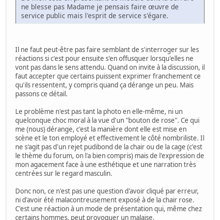
ne blesse pas Madame je pensais faire œuvre de
service public mais l'esprit de service s'égare.
Il ne faut peut-être pas faire semblant de s'interroger sur les
réactions si c'est pour ensuite s'en offusquer lorsqu'elles ne
vont pas dans le sens attendu. Quand on invite à la discussion, il
faut accepter que certains puissent exprimer franchement ce
qu'ils ressentent, y compris quand ça dérange un peu. Mais
passons ce détail.
Le problème n'est pas tant la photo en elle-même, ni un
quelconque choc moral à la vue d'un "bouton de rose". Ce qui
me (nous) dérange, c'est la manière dont elle est mise en
scène et le ton employé et effectivement le côté nombriliste. Il
ne s'agit pas d'un rejet pudibond de la chair ou de la cage (c'est
le thème du forum, on l'a bien compris) mais de l'expression de
mon agacement face à une esthétique et une narration très
centrées sur le regard masculin.
Donc non, ce n'est pas une question d'avoir cliqué par erreur,
ni d'avoir été malacontreusement exposé à de la chair rose.
C'est une réaction à un mode de présentation qui, même chez
certains hommes, peut provoquer un malaise.