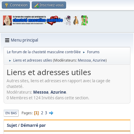
Connexion
Inscrivez-vous
Menu principal
Le forum de la chasteté masculine contrôlée
Forums
►
Liens et adresses utiles
(Modérateurs:
Messoa
,
Azurine
)
►
Liens et adresses utiles
Autres sites, liens et adresses en rapport avec la cage de
chasteté.
Modérateurs:
Messoa
,
Azurine
.
0 Membres et 124 Invités dans cette section.
2
3
Pages
1
EN BAS
Sujet
/
Démarré par