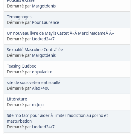
Podcast eXtase
Démarré par
Margotdenis
Témoignages
Démarré par
Pour Laurence
Un nouveau livre de Maylis Castet Â«Â Merci MadameÂ Â»
Démarré par
Liocked24/7
Sexualité Masculine Contrà´lée
Démarré par
Margotdenis
Teasing Québec
Démarré par
enjauladito
site de sous vetement souillé
Démarré par
Alex7400
Littérature
Démarré par
m.Jojo
Site "no fap" pour aider à limiter l'addiction au porno et
masturbation
Démarré par
Liocked24/7