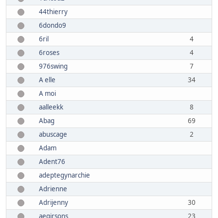
44thierry
6dondo9
6ril
4
6roses
4
976swing
7
A elle
34
A moi
aalleekk
8
Abag
69
abuscage
2
Adam
Adent76
adeptegynarchie
Adrienne
Adrijenny
30
aegirsons
23