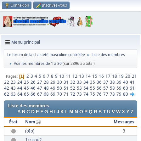
Connexion
Inscrivez-vous
Menu principal
Le forum de la chasteté masculine contrôlée
Liste des membres
►
Voir les membres de 1 à 30
(sur 2396 au total)
►
2
3
4
5
6
7
8
9
10
11
12
13
14
15
16
17
18
19
20
21
Pages
1
22
23
24
25
26
27
28
29
30
31
32
33
34
35
36
37
38
39
40
41
42
43
44
45
46
47
48
49
50
51
52
53
54
55
56
57
58
59
60
61
62
63
64
65
66
67
68
69
70
71
72
73
74
75
76
77
78
79
80
Liste des membres
A
B
C
D
E
F
G
H
I
J
K
L
M
N
O
P
Q
R
S
T
U
V
W
X
Y
Z
État
Nom
Messages
(oIo)
3
1cricou2