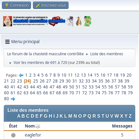
Connexion
Inscrivez-vous
Menu principal
Le forum de la chasteté masculine contrôlée
Liste des membres
►
Voir les membres de 691 à 720
(sur 2396 au total)
►
1
2
3
4
5
6
7
8
9
10
11
12
13
14
15
16
17
18
19
20
Pages
21
22
23
25
26
27
28
29
30
31
32
33
34
35
36
37
38
39
24
40
41
42
43
44
45
46
47
48
49
50
51
52
53
54
55
56
57
58
59
60
61
62
63
64
65
66
67
68
69
70
71
72
73
74
75
76
77
78
79
80
Liste des membres
A
B
C
D
E
F
G
H
I
J
K
L
M
N
O
P
Q
R
S
T
U
V
W
X
Y
Z
État
Nom
Messages
eaglefor
5