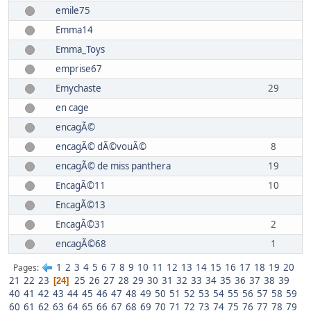
emile75
Emma14
Emma_Toys
emprise67
Emychaste
29
en cage
encagÃ©
encagÃ© dÃ©vouÃ©
8
encagÃ© de miss panthera
19
EncagÃ©11
10
EncagÃ©13
EncagÃ©31
2
encagÃ©68
1
1
2
3
4
5
6
7
8
9
10
11
12
13
14
15
16
17
18
19
20
Pages
21
22
23
25
26
27
28
29
30
31
32
33
34
35
36
37
38
39
24
40
41
42
43
44
45
46
47
48
49
50
51
52
53
54
55
56
57
58
59
60
61
62
63
64
65
66
67
68
69
70
71
72
73
74
75
76
77
78
79