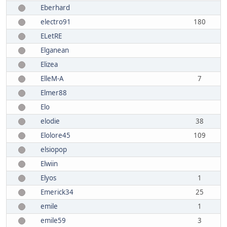
Eberhard
electro91
180
ELetRE
Elganean
Elizea
ElleM-A
7
Elmer88
Elo
elodie
38
Elolore45
109
elsiopop
Elwiin
Elyos
1
Emerick34
25
emile
1
emile59
3