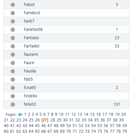
Faluol
3
Familord
fan67
Fanette08
1
Fantasio
23
Farfadet
33
faunem
Faure
Fausila
Fb05
fcna95
2
Fedelio
felix03
101
1
2
3
4
5
6
7
8
9
10
11
12
13
14
15
16
17
18
19
20
Pages
21
22
23
24
25
26
28
29
30
31
32
33
34
35
36
37
38
39
27
40
41
42
43
44
45
46
47
48
49
50
51
52
53
54
55
56
57
58
59
60
61
62
63
64
65
66
67
68
69
70
71
72
73
74
75
76
77
78
79