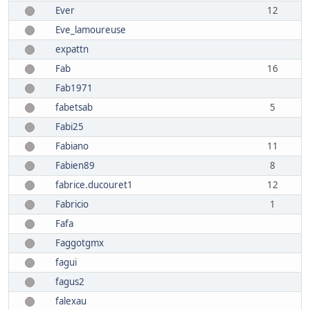
Ever
12
Eve_lamoureuse
expattn
Fab
16
Fab1971
fabetsab
5
Fabi25
Fabiano
11
Fabien89
8
fabrice.ducouret1
12
Fabricio
1
Fafa
Faggotgmx
fagui
fagus2
falexau