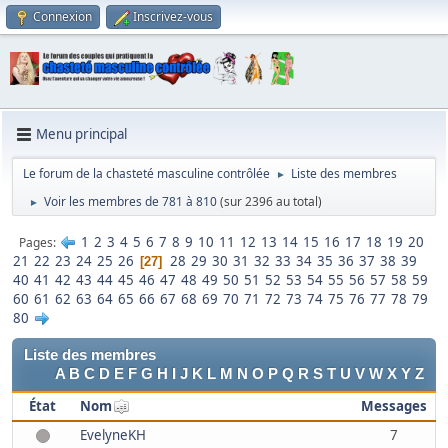
Connexion
Inscrivez-vous
Menu principal
Le forum de la chasteté masculine contrôlée
Liste des membres
►
Voir les membres de 781 à 810
(sur 2396 au total)
►
1
2
3
4
5
6
7
8
9
10
11
12
13
14
15
16
17
18
19
20
Pages
21
22
23
24
25
26
28
29
30
31
32
33
34
35
36
37
38
39
27
40
41
42
43
44
45
46
47
48
49
50
51
52
53
54
55
56
57
58
59
60
61
62
63
64
65
66
67
68
69
70
71
72
73
74
75
76
77
78
79
80
Liste des membres
A
B
C
D
E
F
G
H
I
J
K
L
M
N
O
P
Q
R
S
T
U
V
W
X
Y
Z
État
Nom
Messages
EvelyneKH
7