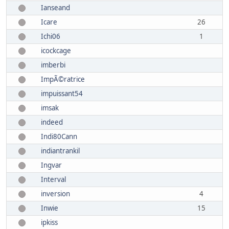
Ianseand
Icare
26
Ichi06
1
icockcage
imberbi
ImpÃ©ratrice
impuissant54
imsak
indeed
Indi80Cann
indiantrankil
Ingvar
Interval
inversion
4
Inwie
15
ipkiss