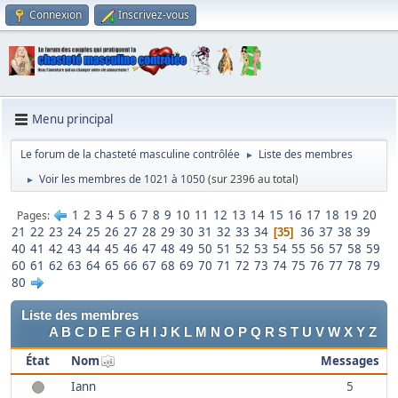
Connexion
Inscrivez-vous
Menu principal
Le forum de la chasteté masculine contrôlée
Liste des membres
►
Voir les membres de 1021 à 1050
(sur 2396 au total)
►
1
2
3
4
5
6
7
8
9
10
11
12
13
14
15
16
17
18
19
20
Pages
21
22
23
24
25
26
27
28
29
30
31
32
33
34
36
37
38
39
35
40
41
42
43
44
45
46
47
48
49
50
51
52
53
54
55
56
57
58
59
60
61
62
63
64
65
66
67
68
69
70
71
72
73
74
75
76
77
78
79
80
Liste des membres
A
B
C
D
E
F
G
H
I
J
K
L
M
N
O
P
Q
R
S
T
U
V
W
X
Y
Z
État
Nom
Messages
Iann
5