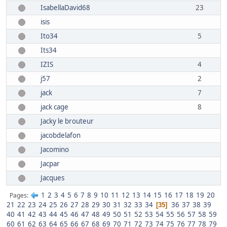
IsabellaDavid68
23
isis
Ito34
5
Its34
IZIS
4
j57
2
jack
7
jack cage
8
Jacky le brouteur
jacobdelafon
Jacomino
Jacpar
Jacques
1
2
3
4
5
6
7
8
9
10
11
12
13
14
15
16
17
18
19
20
Pages
21
22
23
24
25
26
27
28
29
30
31
32
33
34
36
37
38
39
35
40
41
42
43
44
45
46
47
48
49
50
51
52
53
54
55
56
57
58
59
60
61
62
63
64
65
66
67
68
69
70
71
72
73
74
75
76
77
78
79