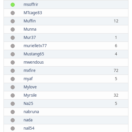
msoffrir
MTcage83
Muffin
12
Munna
Mur37
1
murielletv77
6
Mustang65
4
mwendous
mxfire
72
myaf
5
Mylove
Myrsile
32
Na25
5
nabruna
nada
nail54