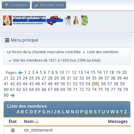
Connexion
Inscrivez-vous
Menu principal
Le forum de la chasteté masculine contrôlée
Liste des membres
►
Voir les membres de 1621 à 1650
(sur 2396 au total)
►
1
2
3
4
5
6
7
8
9
10
11
12
13
14
15
16
17
18
19
20
Pages
21
22
23
24
25
26
27
28
29
30
31
32
33
34
35
36
37
38
39
40
41
42
43
44
45
46
47
48
49
50
51
52
53
54
56
57
58
59
55
60
61
62
63
64
65
66
67
68
69
70
71
72
73
74
75
76
77
78
79
80
Liste des membres
A
B
C
D
E
F
G
H
I
J
K
L
M
N
O
P
Q
R
S
T
U
V
W
X
Y
Z
État
Nom
Messages
mr_intimement