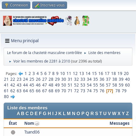
Connexion
Inscrivez-vous
Menu principal
Le forum de la chasteté masculine contrôlée
Liste des membres
►
Voir les membres de 2281 à 2310
(sur 2396 au total)
►
1
2
3
4
5
6
7
8
9
10
11
12
13
14
15
16
17
18
19
20
Pages
21
22
23
24
25
26
27
28
29
30
31
32
33
34
35
36
37
38
39
40
41
42
43
44
45
46
47
48
49
50
51
52
53
54
55
56
57
58
59
60
61
62
63
64
65
66
67
68
69
70
71
72
73
74
75
76
78
79
77
80
Liste des membres
A
B
C
D
E
F
G
H
I
J
K
L
M
N
O
P
Q
R
S
T
U
V
W
X
Y
Z
État
Nom
Messages
Tsand06