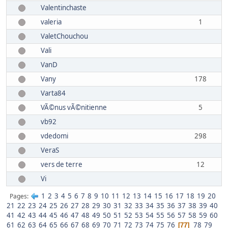
Valentinchaste
valeria
1
ValetChouchou
Vali
VanD
Vany
178
Varta84
VÃ©nus vÃ©nitienne
5
vb92
vdedomi
298
VeraS
vers de terre
12
Vi
1
2
3
4
5
6
7
8
9
10
11
12
13
14
15
16
17
18
19
20
Pages
21
22
23
24
25
26
27
28
29
30
31
32
33
34
35
36
37
38
39
40
41
42
43
44
45
46
47
48
49
50
51
52
53
54
55
56
57
58
59
60
61
62
63
64
65
66
67
68
69
70
71
72
73
74
75
76
78
79
77