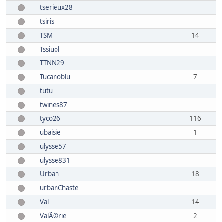
tserieux28
tsiris
TSM
14
Tssiuol
TTNN29
Tucanoblu
7
tutu
twines87
tyco26
116
ubaisie
1
ulysse57
ulysse831
Urban
18
urbanChaste
Val
14
ValÃ©rie
2