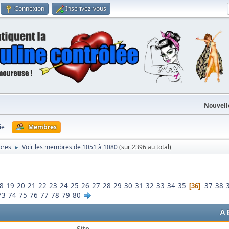
Connexion
Inscrivez-vous
Nouvell
ie
Membres
bres
Voir les membres de 1051 à 1080
(sur 2396 au total)
►
8
19
20
21
22
23
24
25
26
27
28
29
30
31
32
33
34
35
37
38
36
73
74
75
76
77
78
79
80
A
Site