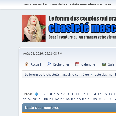
Bienvenue sur
Le forum de la chasteté masculine contrôlée
.
Août 08, 2026, 05:26:08 PM
Accueil
Rechercher
Calendrier
Galer
Le forum de la chasteté masculine contrôlée
Liste des mem
►
1
2
3
4
5
6
7
8
9
10
11
12
13
14
15
16
17
1
Pages
56
57
58
59
60
61
62
63
64
65
66
67
68
69
70
71
72
Liste des membres