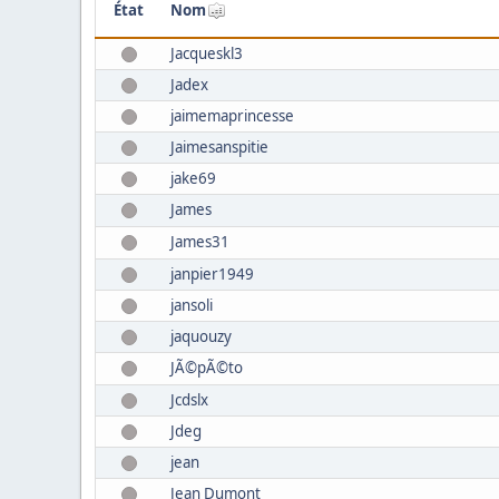
État
Nom
Jacqueskl3
Jadex
jaimemaprincesse
Jaimesanspitie
jake69
James
James31
janpier1949
jansoli
jaquouzy
JÃ©pÃ©to
Jcdslx
Jdeg
jean
Jean Dumont