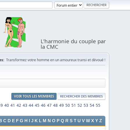
L'harmonie du couple par
la CMC
es:
Transformez votre homme en un amoureux transi et dévoué !
VOIR TOUS LES MEMBRES
RECHERCHER DES MEMBRES
39
40
41
42
43
44
45
46
47
48
49
50
51
52
53
54
55
B
C
D
E
F
G
H
I
J
K
L
M
N
O
P
Q
R
S
T
U
V
W
X
Y
Z