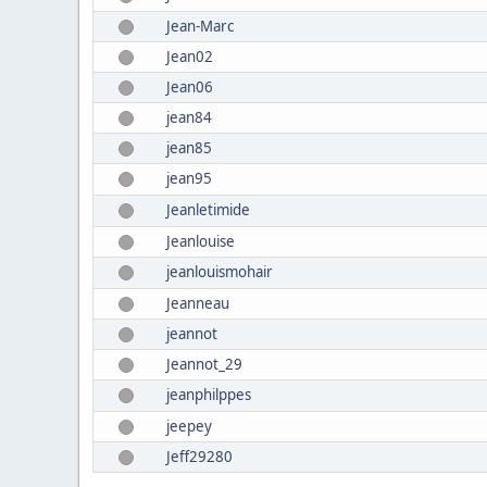
Jean-Marc
Jean02
Jean06
jean84
jean85
jean95
Jeanletimide
Jeanlouise
jeanlouismohair
Jeanneau
jeannot
Jeannot_29
jeanphilppes
jeepey
Jeff29280