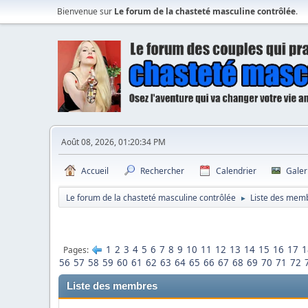
Bienvenue sur
Le forum de la chasteté masculine contrôlée
.
Août 08, 2026, 01:20:34 PM
Accueil
Rechercher
Calendrier
Galer
Le forum de la chasteté masculine contrôlée
Liste des mem
►
1
2
3
4
5
6
7
8
9
10
11
12
13
14
15
16
17
1
Pages
56
57
58
59
60
61
62
63
64
65
66
67
68
69
70
71
72
Liste des membres