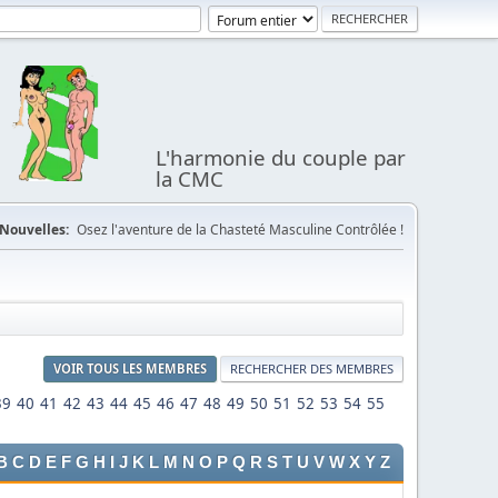
L'harmonie du couple par
la CMC
Nouvelles:
Osez l'aventure de la Chasteté Masculine Contrôlée !
VOIR TOUS LES MEMBRES
RECHERCHER DES MEMBRES
39
40
41
42
43
44
45
46
47
48
49
50
51
52
53
54
55
B
C
D
E
F
G
H
I
J
K
L
M
N
O
P
Q
R
S
T
U
V
W
X
Y
Z