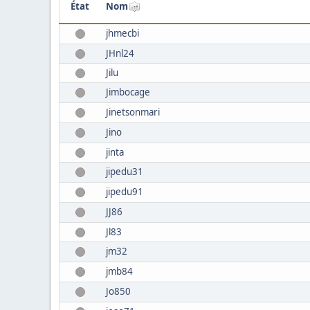
État
Nom
jhmecbi
JHnl24
Jilu
Jimbocage
Jinetsonmari
Jino
jinta
jipedu31
jipedu91
JJ86
Jl83
jm32
jmb84
Jo850