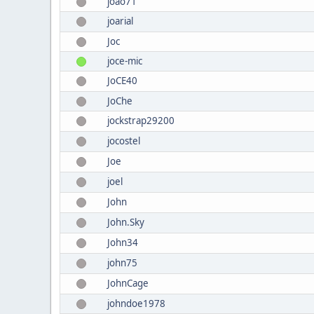
joao71
joarial
Joc
joce-mic
JoCE40
JoChe
jockstrap29200
jocostel
Joe
joel
John
John.Sky
John34
john75
JohnCage
johndoe1978