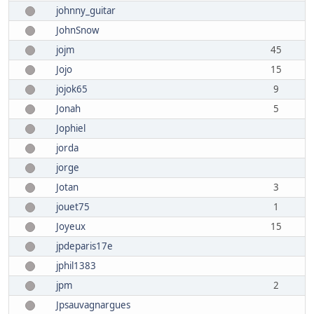
johnny_guitar
JohnSnow
jojm
45
Jojo
15
jojok65
9
Jonah
5
Jophiel
jorda
jorge
Jotan
3
jouet75
1
Joyeux
15
jpdeparis17e
jphil1383
jpm
2
Jpsauvagnargues