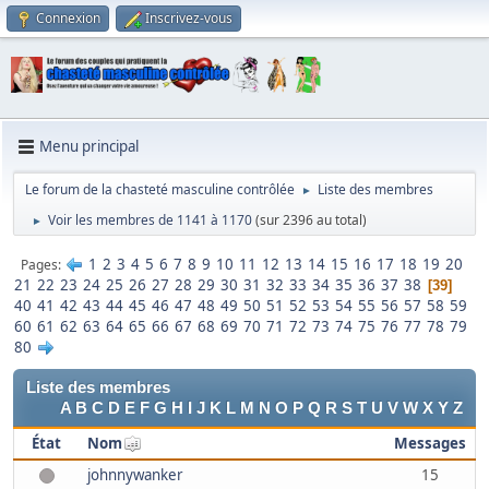
Connexion
Inscrivez-vous
Menu principal
Le forum de la chasteté masculine contrôlée
Liste des membres
►
Voir les membres de 1141 à 1170
(sur 2396 au total)
►
1
2
3
4
5
6
7
8
9
10
11
12
13
14
15
16
17
18
19
20
Pages
21
22
23
24
25
26
27
28
29
30
31
32
33
34
35
36
37
38
39
40
41
42
43
44
45
46
47
48
49
50
51
52
53
54
55
56
57
58
59
60
61
62
63
64
65
66
67
68
69
70
71
72
73
74
75
76
77
78
79
80
Liste des membres
A
B
C
D
E
F
G
H
I
J
K
L
M
N
O
P
Q
R
S
T
U
V
W
X
Y
Z
État
Nom
Messages
johnnywanker
15