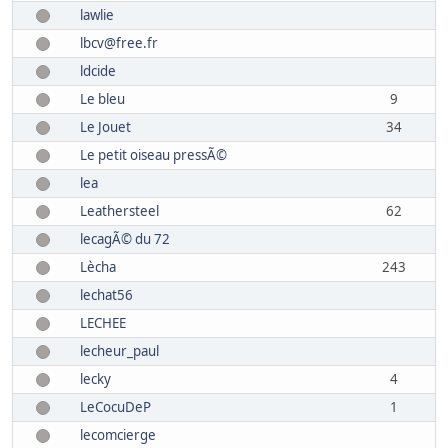
lawlie
lbcv@free.fr
ldcide
Le bleu
9
Le Jouet
34
Le petit oiseau pressÃ©
lea
Leathersteel
62
lecagÃ© du 72
Lècha
243
lechat56
LECHEE
lecheur_paul
lecky
4
LeCocuDeP
1
lecomcierge