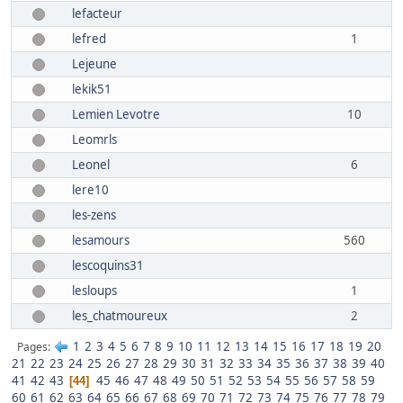
lefacteur
lefred
1
Lejeune
lekik51
Lemien Levotre
10
Leomrls
Leonel
6
lere10
les-zens
lesamours
560
lescoquins31
lesloups
1
les_chatmoureux
2
1
2
3
4
5
6
7
8
9
10
11
12
13
14
15
16
17
18
19
20
Pages
21
22
23
24
25
26
27
28
29
30
31
32
33
34
35
36
37
38
39
40
41
42
43
45
46
47
48
49
50
51
52
53
54
55
56
57
58
59
44
60
61
62
63
64
65
66
67
68
69
70
71
72
73
74
75
76
77
78
79