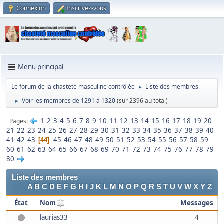
Connexion
Inscrivez-vous
Menu principal
Le forum de la chasteté masculine contrôlée
Liste des membres
►
Voir les membres de 1291 à 1320
(sur 2396 au total)
►
1
2
3
4
5
6
7
8
9
10
11
12
13
14
15
16
17
18
19
20
Pages
21
22
23
24
25
26
27
28
29
30
31
32
33
34
35
36
37
38
39
40
41
42
43
45
46
47
48
49
50
51
52
53
54
55
56
57
58
59
44
60
61
62
63
64
65
66
67
68
69
70
71
72
73
74
75
76
77
78
79
80
Liste des membres
A
B
C
D
E
F
G
H
I
J
K
L
M
N
O
P
Q
R
S
T
U
V
W
X
Y
Z
État
Nom
Messages
laurias33
4