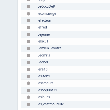
LeCocuDeP
lecomcierge
lefacteur
lefred
Lejeune
lekik51
Lemien Levotre
Leomrls
Leonel
lere10
les-zens
lesamours
lescoquins31
lesloups
les_chatmoureux