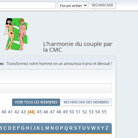
L'harmonie du couple par
la CMC
es:
Transformez votre homme en un amoureux transi et dévoué !
VOIR TOUS LES MEMBRES
RECHERCHER DES MEMBRES
40
41
42
43
45
46
47
48
49
50
51
52
53
54
55
44
B
C
D
E
F
G
H
I
J
K
L
M
N
O
P
Q
R
S
T
U
V
W
X
Y
Z