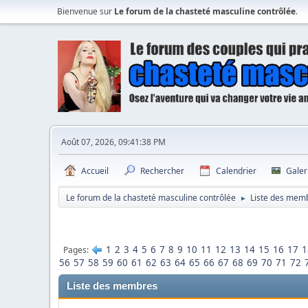
Bienvenue sur
Le forum de la chasteté masculine contrôlée
.
Août 07, 2026, 09:41:38 PM
Accueil
Rechercher
Calendrier
Galer
Le forum de la chasteté masculine contrôlée
Liste des mem
►
1
2
3
4
5
6
7
8
9
10
11
12
13
14
15
16
17
1
Pages
56
57
58
59
60
61
62
63
64
65
66
67
68
69
70
71
72
Liste des membres