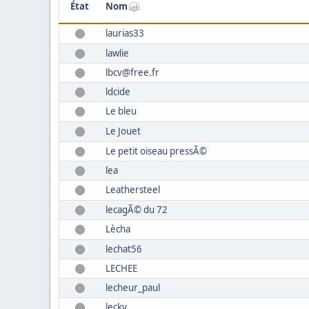
État
Nom
laurias33
lawlie
lbcv@free.fr
ldcide
Le bleu
Le Jouet
Le petit oiseau pressÃ©
lea
Leathersteel
lecagÃ© du 72
Lècha
lechat56
LECHEE
lecheur_paul
lecky