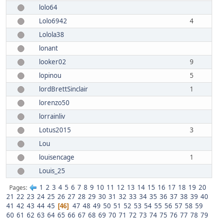
lolo64
Lolo6942
4
Lolola38
lonant
looker02
9
lopinou
5
lordBrettSinclair
1
lorenzo50
lorrainliv
Lotus2015
3
Lou
louisencage
1
Louis_25
1
2
3
4
5
6
7
8
9
10
11
12
13
14
15
16
17
18
19
20
Pages
21
22
23
24
25
26
27
28
29
30
31
32
33
34
35
36
37
38
39
40
41
42
43
44
45
47
48
49
50
51
52
53
54
55
56
57
58
59
46
60
61
62
63
64
65
66
67
68
69
70
71
72
73
74
75
76
77
78
79