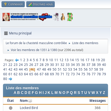
Connexion
Inscrivez-vous
Menu principal
Le forum de la chasteté masculine contrôlée
Liste des membres
►
Voir les membres de 1351 à 1380
(sur 2396 au total)
►
1
2
3
4
5
6
7
8
9
10
11
12
13
14
15
16
17
18
19
20
Pages
21
22
23
24
25
26
27
28
29
30
31
32
33
34
35
36
37
38
39
40
41
42
43
44
45
47
48
49
50
51
52
53
54
55
56
57
58
59
46
60
61
62
63
64
65
66
67
68
69
70
71
72
73
74
75
76
77
78
79
80
Liste des membres
A
B
C
D
E
F
G
H
I
J
K
L
M
N
O
P
Q
R
S
T
U
V
W
X
Y
Z
État
Nom
Messages
Locked Bird
366