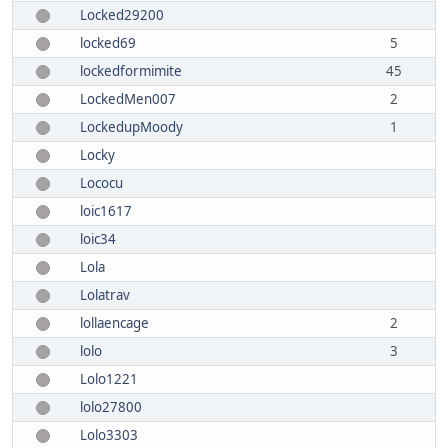
Locked29200
locked69
5
lockedformimite
45
LockedMen007
2
LockedupMoody
1
Locky
Lococu
loic1617
loic34
Lola
Lolatrav
lollaencage
2
lolo
3
Lolo1221
lolo27800
Lolo3303