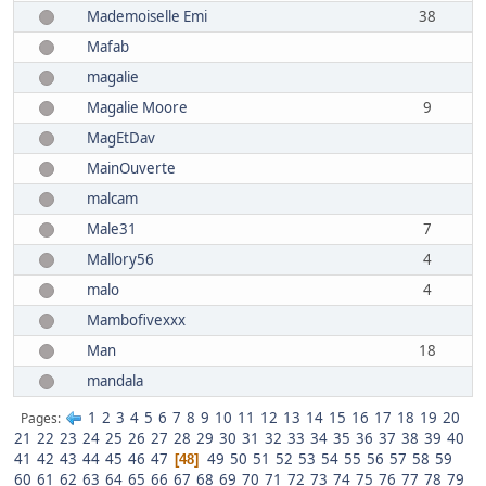
Mademoiselle Emi
38
Mafab
magalie
Magalie Moore
9
MagEtDav
MainOuverte
malcam
Male31
7
Mallory56
4
malo
4
Mambofivexxx
Man
18
mandala
1
2
3
4
5
6
7
8
9
10
11
12
13
14
15
16
17
18
19
20
Pages
21
22
23
24
25
26
27
28
29
30
31
32
33
34
35
36
37
38
39
40
41
42
43
44
45
46
47
49
50
51
52
53
54
55
56
57
58
59
48
60
61
62
63
64
65
66
67
68
69
70
71
72
73
74
75
76
77
78
79