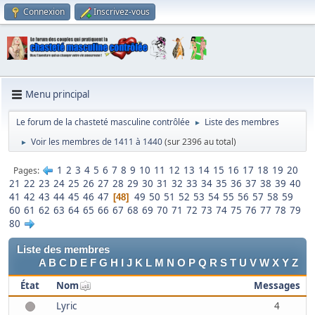
Connexion
Inscrivez-vous
Menu principal
Le forum de la chasteté masculine contrôlée
Liste des membres
►
Voir les membres de 1411 à 1440
(sur 2396 au total)
►
1
2
3
4
5
6
7
8
9
10
11
12
13
14
15
16
17
18
19
20
Pages
21
22
23
24
25
26
27
28
29
30
31
32
33
34
35
36
37
38
39
40
41
42
43
44
45
46
47
49
50
51
52
53
54
55
56
57
58
59
48
60
61
62
63
64
65
66
67
68
69
70
71
72
73
74
75
76
77
78
79
80
Liste des membres
A
B
C
D
E
F
G
H
I
J
K
L
M
N
O
P
Q
R
S
T
U
V
W
X
Y
Z
État
Nom
Messages
Lyric
4