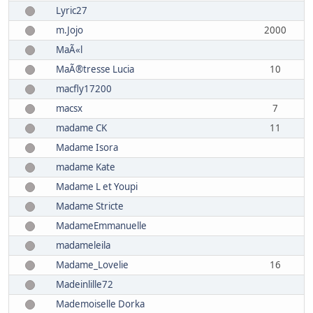
Lyric27
m.Jojo
2000
MaÃ«l
MaÃ®tresse Lucia
10
macfly17200
macsx
7
madame CK
11
Madame Isora
madame Kate
Madame L et Youpi
Madame Stricte
MadameEmmanuelle
madameleila
Madame_Lovelie
16
Madeinlille72
Mademoiselle Dorka