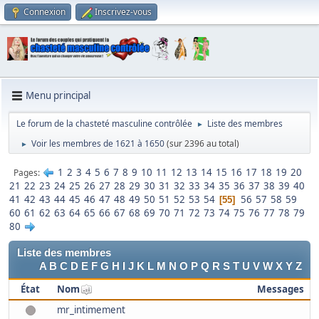
Connexion
Inscrivez-vous
Menu principal
Le forum de la chasteté masculine contrôlée
Liste des membres
►
Voir les membres de 1621 à 1650
(sur 2396 au total)
►
1
2
3
4
5
6
7
8
9
10
11
12
13
14
15
16
17
18
19
20
Pages
21
22
23
24
25
26
27
28
29
30
31
32
33
34
35
36
37
38
39
40
41
42
43
44
45
46
47
48
49
50
51
52
53
54
56
57
58
59
55
60
61
62
63
64
65
66
67
68
69
70
71
72
73
74
75
76
77
78
79
80
Liste des membres
A
B
C
D
E
F
G
H
I
J
K
L
M
N
O
P
Q
R
S
T
U
V
W
X
Y
Z
État
Nom
Messages
mr_intimement