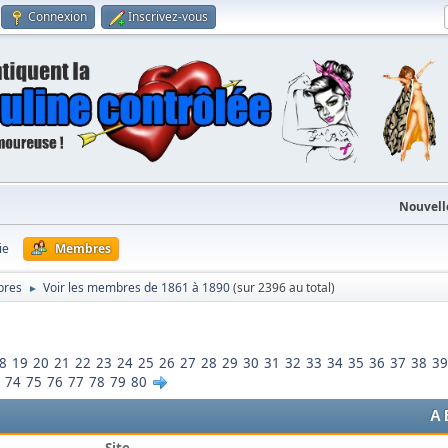
Connexion
Inscrivez-vous
Nouvell
ie
Membres
bres
Voir les membres de 1861 à 1890
(sur 2396 au total)
►
8
19
20
21
22
23
24
25
26
27
28
29
30
31
32
33
34
35
36
37
38
39
74
75
76
77
78
79
80
A
Site