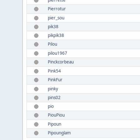
Pierrotur
pier_sou
pik38
pikpik38
Pilou
pilou1967
Pinckcorbeau
Pink54
PinkFur
pinky
pins02
pio
PiouPiou
Pipoun
Pipounglam