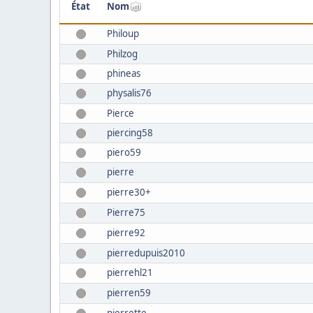
État
Nom
Philoup
Philzog
phineas
physalis76
Pierce
piercing58
piero59
pierre
pierre30+
Pierre75
pierre92
pierredupuis2010
pierrehl21
pierren59
pierrette