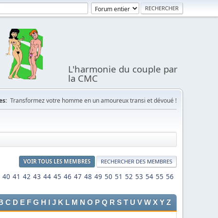
L'harmonie du couple par
la CMC
es:
Transformez votre homme en un amoureux transi et dévoué !
VOIR TOUS LES MEMBRES
RECHERCHER DES MEMBRES
40
41
42
43
44
45
46
47
48
49
50
51
52
53
54
55
56
B
C
D
E
F
G
H
I
J
K
L
M
N
O
P
Q
R
S
T
U
V
W
X
Y
Z