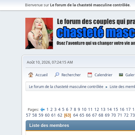
Bienvenue sur
Le forum de la chasteté masculine contrôlée
.
Août 10, 2026, 07:24:15 AM
Accueil
Rechercher
Calendrier
Galer
Le forum de la chasteté masculine contrôlée
Liste des mem
►
1
2
3
4
5
6
7
8
9
10
11
12
13
14
15
16
17
1
Pages
57
58
59
60
61
62
64
65
66
67
68
69
70
71
72
73
63
Liste des membres