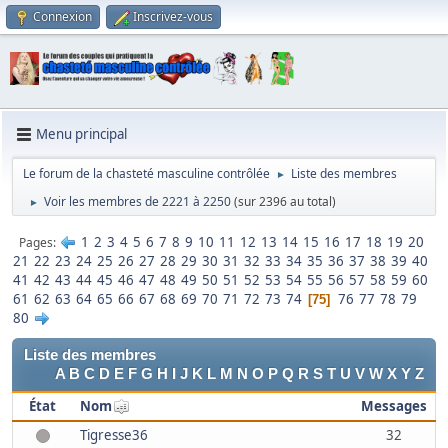
Connexion
Inscrivez-vous
Menu principal
Le forum de la chasteté masculine contrôlée
Liste des membres
►
Voir les membres de 2221 à 2250
(sur 2396 au total)
►
1
2
3
4
5
6
7
8
9
10
11
12
13
14
15
16
17
18
19
20
Pages
21
22
23
24
25
26
27
28
29
30
31
32
33
34
35
36
37
38
39
40
41
42
43
44
45
46
47
48
49
50
51
52
53
54
55
56
57
58
59
60
61
62
63
64
65
66
67
68
69
70
71
72
73
74
76
77
78
79
75
80
Liste des membres
A
B
C
D
E
F
G
H
I
J
K
L
M
N
O
P
Q
R
S
T
U
V
W
X
Y
Z
État
Nom
Messages
Tigresse36
32