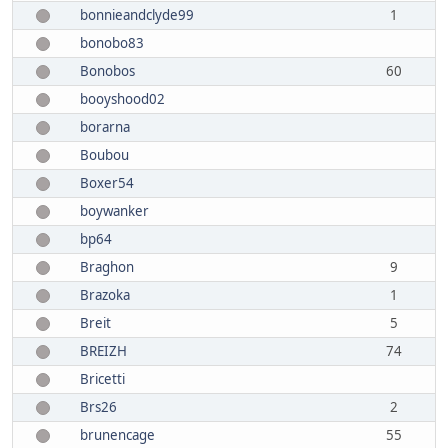
bonnieandclyde99
1
bonobo83
Bonobos
60
booyshood02
borarna
Boubou
Boxer54
boywanker
bp64
Braghon
9
Brazoka
1
Breit
5
BREIZH
74
Bricetti
Brs26
2
brunencage
55