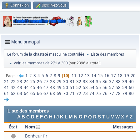
Connexion
Inscrivez-vous
Menu principal
Le forum de la chasteté masculine contrôlée
Liste des membres
►
Voir les membres de 271 à 300
(sur 2396 au total)
►
1
2
3
4
5
6
7
8
9
11
12
13
14
15
16
17
18
19
20
Pages
10
21
22
23
24
25
26
27
28
29
30
31
32
33
34
35
36
37
38
39
40
41
42
43
44
45
46
47
48
49
50
51
52
53
54
55
56
57
58
59
60
61
62
63
64
65
66
67
68
69
70
71
72
73
74
75
76
77
78
79
80
Liste des membres
A
B
C
D
E
F
G
H
I
J
K
L
M
N
O
P
Q
R
S
T
U
V
W
X
Y
Z
État
Nom
Messages
Bonheur flr