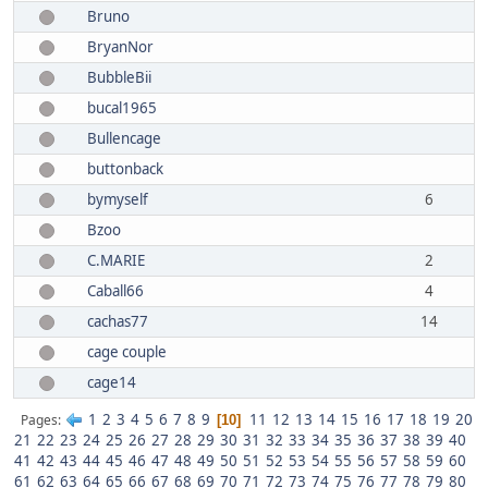
Bruno
BryanNor
BubbleBii
bucal1965
Bullencage
buttonback
bymyself
6
Bzoo
C.MARIE
2
Caball66
4
cachas77
14
cage couple
cage14
1
2
3
4
5
6
7
8
9
11
12
13
14
15
16
17
18
19
20
Pages
10
21
22
23
24
25
26
27
28
29
30
31
32
33
34
35
36
37
38
39
40
41
42
43
44
45
46
47
48
49
50
51
52
53
54
55
56
57
58
59
60
61
62
63
64
65
66
67
68
69
70
71
72
73
74
75
76
77
78
79
80