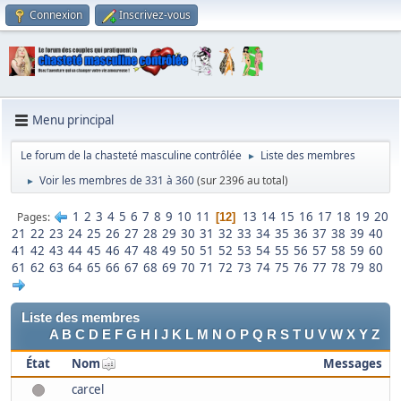
Connexion
Inscrivez-vous
Menu principal
Le forum de la chasteté masculine contrôlée
Liste des membres
►
Voir les membres de 331 à 360
(sur 2396 au total)
►
1
2
3
4
5
6
7
8
9
10
11
13
14
15
16
17
18
19
20
Pages
12
21
22
23
24
25
26
27
28
29
30
31
32
33
34
35
36
37
38
39
40
41
42
43
44
45
46
47
48
49
50
51
52
53
54
55
56
57
58
59
60
61
62
63
64
65
66
67
68
69
70
71
72
73
74
75
76
77
78
79
80
Liste des membres
A
B
C
D
E
F
G
H
I
J
K
L
M
N
O
P
Q
R
S
T
U
V
W
X
Y
Z
État
Nom
Messages
carcel