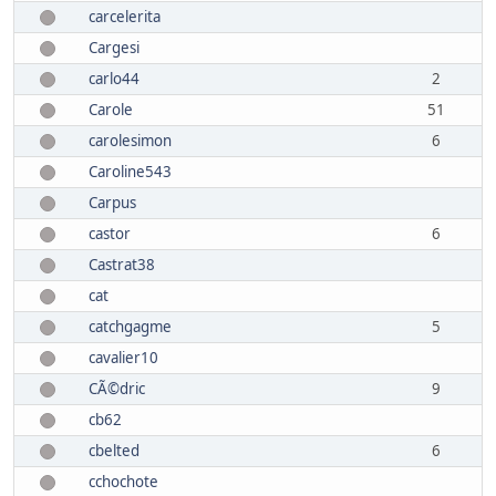
carcelerita
Cargesi
carlo44
2
Carole
51
carolesimon
6
Caroline543
Carpus
castor
6
Castrat38
cat
catchgagme
5
cavalier10
CÃ©dric
9
cb62
cbelted
6
cchochote