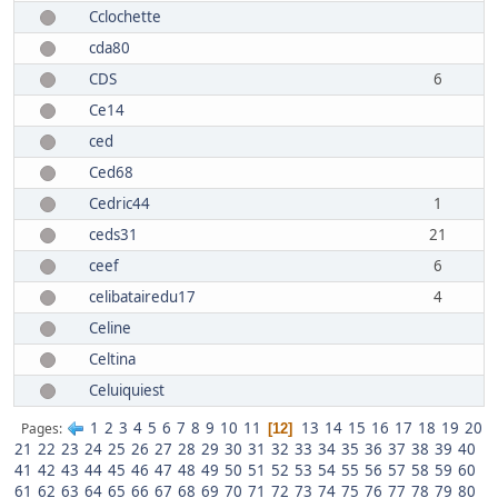
Cclochette
cda80
CDS
6
Ce14
ced
Ced68
Cedric44
1
ceds31
21
ceef
6
celibatairedu17
4
Celine
Celtina
Celuiquiest
1
2
3
4
5
6
7
8
9
10
11
13
14
15
16
17
18
19
20
Pages
12
21
22
23
24
25
26
27
28
29
30
31
32
33
34
35
36
37
38
39
40
41
42
43
44
45
46
47
48
49
50
51
52
53
54
55
56
57
58
59
60
61
62
63
64
65
66
67
68
69
70
71
72
73
74
75
76
77
78
79
80