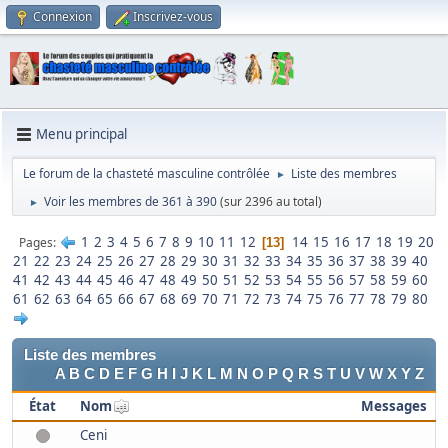
Connexion
Inscrivez-vous
Menu principal
Le forum de la chasteté masculine contrôlée
Liste des membres
►
Voir les membres de 361 à 390
(sur 2396 au total)
►
1
2
3
4
5
6
7
8
9
10
11
12
14
15
16
17
18
19
20
Pages
13
21
22
23
24
25
26
27
28
29
30
31
32
33
34
35
36
37
38
39
40
41
42
43
44
45
46
47
48
49
50
51
52
53
54
55
56
57
58
59
60
61
62
63
64
65
66
67
68
69
70
71
72
73
74
75
76
77
78
79
80
Liste des membres
A
B
C
D
E
F
G
H
I
J
K
L
M
N
O
P
Q
R
S
T
U
V
W
X
Y
Z
État
Nom
Messages
Ceni