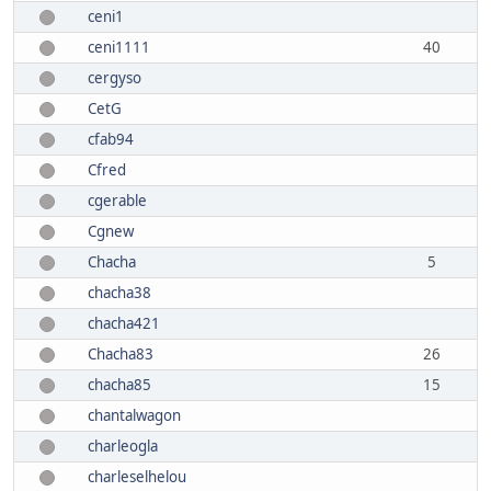
ceni1
ceni1111
40
cergyso
CetG
cfab94
Cfred
cgerable
Cgnew
Chacha
5
chacha38
chacha421
Chacha83
26
chacha85
15
chantalwagon
charleogla
charleselhelou