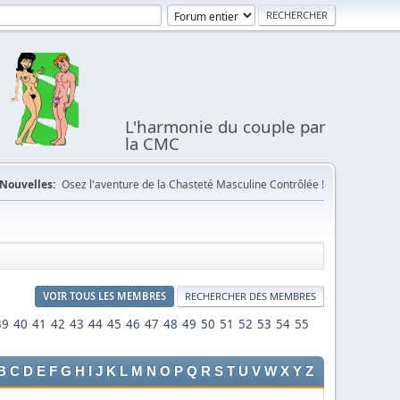
L'harmonie du couple par
la CMC
Nouvelles:
Osez l'aventure de la Chasteté Masculine Contrôlée !
VOIR TOUS LES MEMBRES
RECHERCHER DES MEMBRES
39
40
41
42
43
44
45
46
47
48
49
50
51
52
53
54
55
B
C
D
E
F
G
H
I
J
K
L
M
N
O
P
Q
R
S
T
U
V
W
X
Y
Z