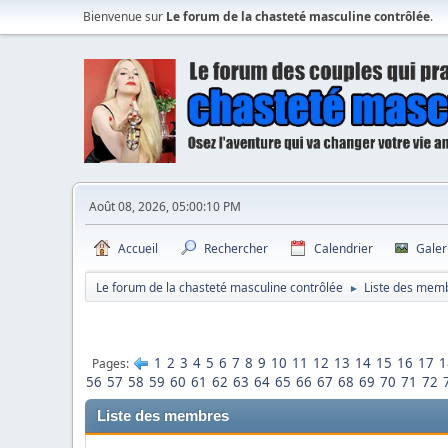
Bienvenue sur
Le forum de la chasteté masculine contrôlée
.
Août 08, 2026, 05:00:10 PM
Accueil
Rechercher
Calendrier
Galer
Le forum de la chasteté masculine contrôlée
Liste des mem
►
1
2
3
4
5
6
7
8
9
10
11
12
13
14
15
16
17
1
Pages
56
57
58
59
60
61
62
63
64
65
66
67
68
69
70
71
72
Liste des membres