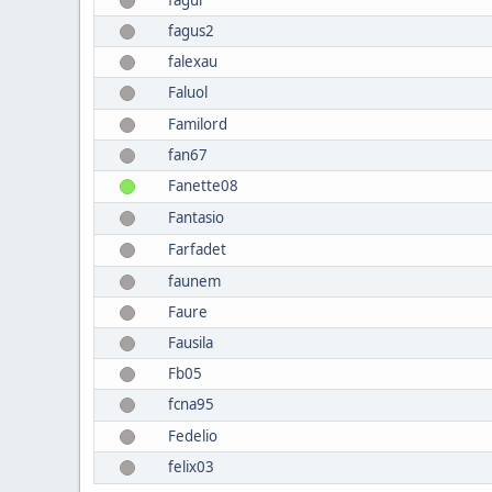
fagus2
falexau
Faluol
Familord
fan67
Fanette08
Fantasio
Farfadet
faunem
Faure
Fausila
Fb05
fcna95
Fedelio
felix03