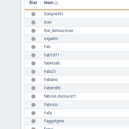
État
Nom
EvelyneKH
Ever
Eve_lamoureuse
expattn
Fab
Fab1971
fabetsab
Fabi25
Fabiano
Fabien89
fabrice.ducouret1
Fabricio
Fafa
Faggotgmx
fagui