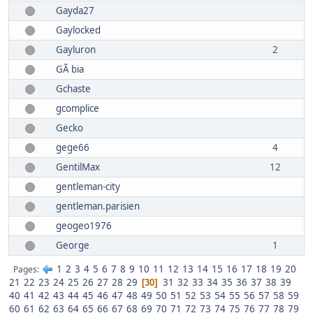
Gayda27
Gaylocked
Gayluron
2
GÃ bia
Gchaste
gcomplice
Gecko
gege66
4
GentilMax
12
gentleman-city
gentleman.parisien
geogeo1976
George
1
1
2
3
4
5
6
7
8
9
10
11
12
13
14
15
16
17
18
19
20
Pages
21
22
23
24
25
26
27
28
29
31
32
33
34
35
36
37
38
39
30
40
41
42
43
44
45
46
47
48
49
50
51
52
53
54
55
56
57
58
59
60
61
62
63
64
65
66
67
68
69
70
71
72
73
74
75
76
77
78
79