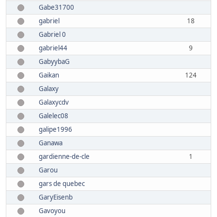
Gabe31700
gabriel
18
Gabriel 0
gabriel44
9
GabyybaG
Gaikan
124
Galaxy
Galaxycdv
Galelec08
galipe1996
Ganawa
gardienne-de-cle
1
Garou
gars de quebec
GaryEisenb
Gavoyou