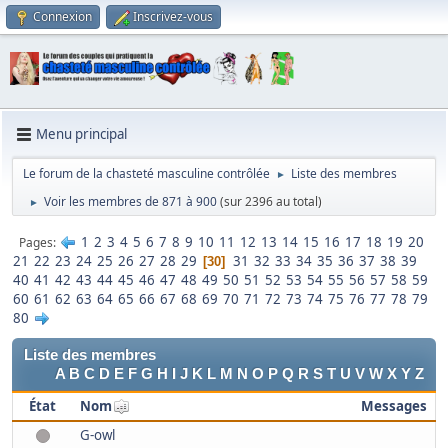
Connexion
Inscrivez-vous
Menu principal
Le forum de la chasteté masculine contrôlée
Liste des membres
►
Voir les membres de 871 à 900
(sur 2396 au total)
►
1
2
3
4
5
6
7
8
9
10
11
12
13
14
15
16
17
18
19
20
Pages
21
22
23
24
25
26
27
28
29
31
32
33
34
35
36
37
38
39
30
40
41
42
43
44
45
46
47
48
49
50
51
52
53
54
55
56
57
58
59
60
61
62
63
64
65
66
67
68
69
70
71
72
73
74
75
76
77
78
79
80
Liste des membres
A
B
C
D
E
F
G
H
I
J
K
L
M
N
O
P
Q
R
S
T
U
V
W
X
Y
Z
État
Nom
Messages
G-owl