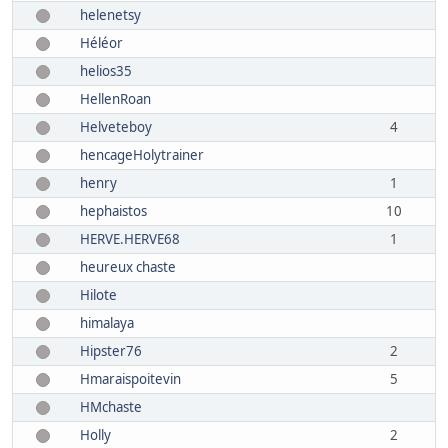
helenetsy
Héléor
helios35
HellenRoan
Helveteboy
4
hencageHolytrainer
henry
1
hephaistos
10
HERVE.HERVE68
1
heureux chaste
Hilote
himalaya
Hipster76
2
Hmaraispoitevin
5
HMchaste
Holly
2