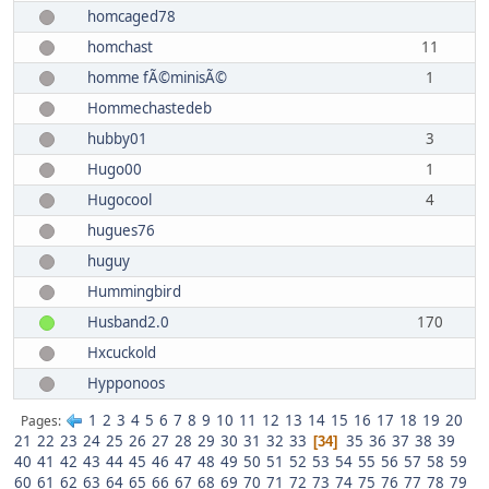
homcaged78
homchast
11
homme fÃ©minisÃ©
1
Hommechastedeb
hubby01
3
Hugo00
1
Hugocool
4
hugues76
huguy
Hummingbird
Husband2.0
170
Hxcuckold
Hypponoos
1
2
3
4
5
6
7
8
9
10
11
12
13
14
15
16
17
18
19
20
Pages
21
22
23
24
25
26
27
28
29
30
31
32
33
35
36
37
38
39
34
40
41
42
43
44
45
46
47
48
49
50
51
52
53
54
55
56
57
58
59
60
61
62
63
64
65
66
67
68
69
70
71
72
73
74
75
76
77
78
79