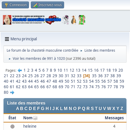
Connexion
Inscrivez-vous
Menu principal
Le forum de la chasteté masculine contrôlée
Liste des membres
►
Voir les membres de 991 à 1020
(sur 2396 au total)
►
1
2
3
4
5
6
7
8
9
10
11
12
13
14
15
16
17
18
19
20
Pages
21
22
23
24
25
26
27
28
29
30
31
32
33
35
36
37
38
39
34
40
41
42
43
44
45
46
47
48
49
50
51
52
53
54
55
56
57
58
59
60
61
62
63
64
65
66
67
68
69
70
71
72
73
74
75
76
77
78
79
80
Liste des membres
A
B
C
D
E
F
G
H
I
J
K
L
M
N
O
P
Q
R
S
T
U
V
W
X
Y
Z
État
Nom
Messages
heleine
4