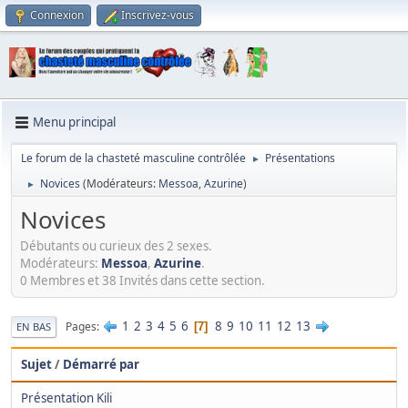
Connexion
Inscrivez-vous
Menu principal
Le forum de la chasteté masculine contrôlée
Présentations
►
Novices
(Modérateurs:
Messoa
,
Azurine
)
►
Novices
Débutants ou curieux des 2 sexes.
Modérateurs:
Messoa
,
Azurine
.
0 Membres et 38 Invités dans cette section.
1
2
3
4
5
6
8
9
10
11
12
13
Pages
7
EN BAS
Sujet
/
Démarré par
Présentation Kili