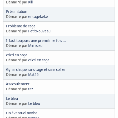
Démarré par
Kili
Présentation
Démarré par
encagekeke
Probleme de cage
Démarré par
PetitNouveau
Il faut toujours une premià¨re fois ...
Démarré par
Mimisiku
cricri en cage
Démarré par
cricri en cage
Gynarchique sans cage et sans collier
Démarré par
Mat25
à‰coulement
Démarré par
taz
Le bleu
Démarré par
Le bleu
Un éventuel novice