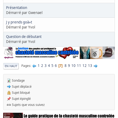
Présentation
Démarré par Gwenael
J y prends goà»t
Démarré par Yvol
Question de débutant
Démarré par Yvol
1
2
3
4
5
6
8
9
10
11
12
13
Pages
7
EN HAUT
Sondage
Sujet déplacé
Sujet bloqué
Sujet épinglé
Sujets que vous suivez