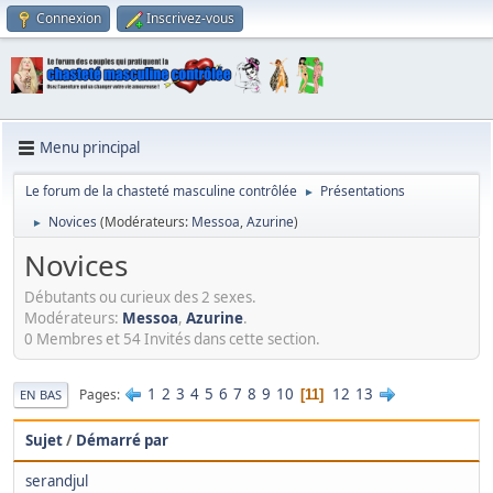
Connexion
Inscrivez-vous
Menu principal
Le forum de la chasteté masculine contrôlée
Présentations
►
Novices
(Modérateurs:
Messoa
,
Azurine
)
►
Novices
Débutants ou curieux des 2 sexes.
Modérateurs:
Messoa
,
Azurine
.
0 Membres et 54 Invités dans cette section.
1
2
3
4
5
6
7
8
9
10
12
13
Pages
11
EN BAS
Sujet
/
Démarré par
serandjul