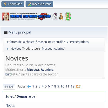
Connexion
Inscrivez-vous
Menu principal
Le forum de la chasteté masculine contrôlée
Présentations
►
Novices
(Modérateurs:
Messoa
,
Azurine
)
►
Novices
Débutants ou curieux des 2 sexes.
Modérateurs:
Messoa
,
Azurine
.
bird
et 67 Invités dans cette section.
1
2
3
4
5
6
7
8
9
10
11
12
Pages
13
EN BAS
Sujet
/
Démarré par
Noctis