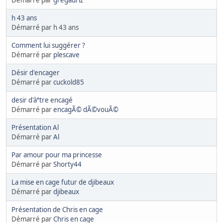
Démarré par
gregauriz
h 43 ans
Démarré par h 43 ans
Comment lui suggérer ?
Démarré par
plescave
Désir d'encager
Démarré par
cuckold85
desir d'àªtre encagé
Démarré par
encagÃ© dÃ©vouÃ©
Présentation Al
Démarré par
Al
Par amour pour ma princesse
Démarré par
Shorty44
La mise en cage futur de djibeaux
Démarré par
djibeaux
Présentation de Chris en cage
Démarré par
Chris en cage