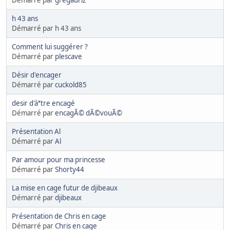
Démarré par
gregauriz
h 43 ans
Démarré par h 43 ans
Comment lui suggérer ?
Démarré par
plescave
Désir d'encager
Démarré par
cuckold85
desir d'àªtre encagé
Démarré par
encagÃ© dÃ©vouÃ©
Présentation Al
Démarré par
Al
Par amour pour ma princesse
Démarré par
Shorty44
La mise en cage futur de djibeaux
Démarré par
djibeaux
Présentation de Chris en cage
Démarré par
Chris en cage