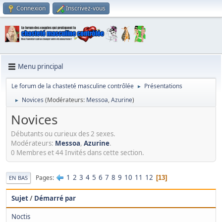
Connexion
Inscrivez-vous
Menu principal
Le forum de la chasteté masculine contrôlée
Présentations
►
Novices
(Modérateurs:
Messoa
,
Azurine
)
►
Novices
Débutants ou curieux des 2 sexes.
Modérateurs:
Messoa
,
Azurine
.
0 Membres et 44 Invités dans cette section.
1
2
3
4
5
6
7
8
9
10
11
12
Pages
13
EN BAS
Sujet
/
Démarré par
Noctis