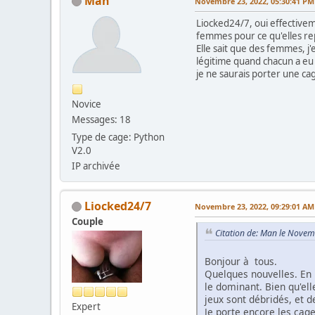
Man
Novembre 23, 2022, 05:30:41 PM
Liocked24/7, oui effectiveme
femmes pour ce qu'elles rep
Elle sait que des femmes, j
légitime quand chacun a eu u
je ne saurais porter une ca
Novice
Messages: 18
Type de cage: Python
V2.0
IP archivée
Liocked24/7
Novembre 23, 2022, 09:29:01 AM
Couple
Citation de: Man le Nove
Bonjour à tous.
Quelques nouvelles. En r
le dominant. Bien qu'ell
jeux sont débridés, et 
Expert
Je porte encore les cage