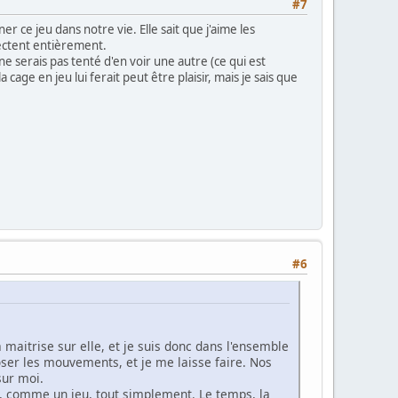
#7
 ce jeu dans notre vie. Elle sait que j'aime les
pectent entièrement.
e serais pas tenté d'en voir une autre (ce qui est
age en jeu lui ferait peut être plaisir, mais je sais que
#6
 maitrise sur elle, et je suis donc dans l'ensemble
poser les mouvements, et je me laisse faire. Nos
sur moi.
ais, comme un jeu, tout simplement. Le temps, la