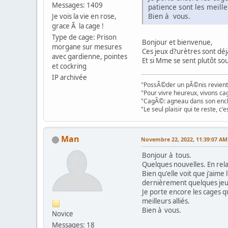
Messages: 1409
patience sont les meille
Bien à vous.
Je vois la vie en rose,
grace Ã la cage !
Type de cage: Prison
Bonjour et bienvenue,
morgane sur mesures
Ces jeux d?urètres sont déj
avec gardienne, pointes
Et si Mme se sent plutôt sou
et cockring
IP archivée
"PossÃ©der un pÃ©nis revien
"Pour vivre heureux, vivons c
"CagÃ©: agneau dans son enclo
"Le seul plaisir qui te reste, 
Man
Novembre 22, 2022, 11:39:07 AM
Bonjour à tous.
Quelques nouvelles. En relat
Bien qu'elle voit que j'aime
dernièrement quelques jeux
Je porte encore les cages qu
meilleurs alliés.
Bien à vous.
Novice
Messages: 18