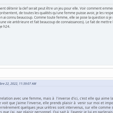
nt détenir la clef serait peut être un jeu pour elle. Voir comment emmener
résentent, de toutes les qualités qu'une femme puisse avoir, je les res
'en ai connu beaucoup. Comme toute femme, elle se pose la question si je n
ne vie antérieure et fait beaucoup de connaissances). Le fait de mettre la c
ge h24.
mbre 22, 2022, 11:39:07 AM
elation avec une femme, mais à l'inverse d'ici, c'est elle qui aime la
e voit que j'aime l'inverse, elle prends plaisir à venir sur moi et im
dernièrement quelques jeux urètres sont intervenus, sur elle comme 
s que j'ai, par plaisir personnel. Qui sait à l'avenir je lui en parler