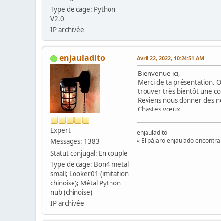
Type de cage: Python
V2.0
IP archivée
enjauladito
Avril 22, 2022, 10:24:51 AM
Bienvenue ici,
Merci de ta présentation. O
trouver très bientôt une co
Reviens nous donner des no
Chastes vœux
Expert
enjauladito
« El pàjaro enjaulado encontra 
Messages: 1383
Statut conjugal: En couple
Type de cage: Bon4 metal
small; Looker01 (imitation
chinoise); Métal Python
nub (chinoise)
IP archivée