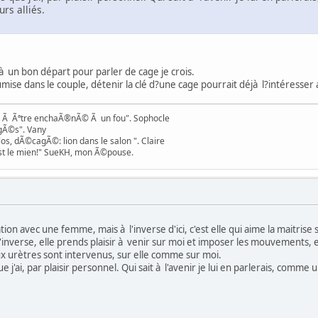
urs alliés.
à un bon départ pour parler de cage je crois.
mise dans le couple, détenir la clé d?une cage pourrait déjà l?intéresser a
t Ã Ãªtre enchaÃ®nÃ© Ã un fou". Sophocle
agÃ©s". Vany
s, dÃ©cagÃ©: lion dans le salon ". Claire
c'est le mien!" SueKH, mon Ã©pouse.
ion avec une femme, mais à l'inverse d'ici, c'est elle qui aime la maitrise 
 l'inverse, elle prends plaisir à venir sur moi et imposer les mouvements, e
 urètres sont intervenus, sur elle comme sur moi.
e j'ai, par plaisir personnel. Qui sait à l'avenir je lui en parlerais, comme