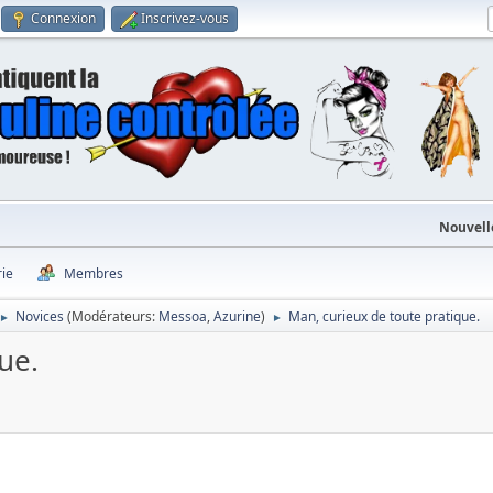
Connexion
Inscrivez-vous
Nouvell
rie
Membres
Novices
(Modérateurs:
Messoa
,
Azurine
)
Man, curieux de toute pratique.
►
►
ue.