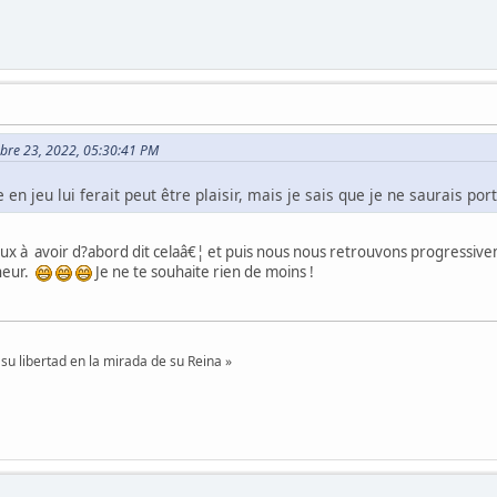
mbre 23, 2022, 05:30:41 PM
 en jeu lui ferait peut être plaisir, mais je sais que je ne saurais po
 à avoir d?abord dit celaâ€¦ et puis nous nous retrouvons progressive
heur.
Je ne te souhaite rien de moins !
su libertad en la mirada de su Reina »