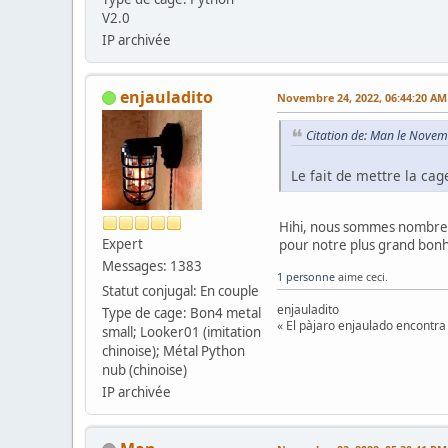
V2.0
IP archivée
enjauladito
Novembre 24, 2022, 06:44:20 AM
Citation de: Man le Nove
Le fait de mettre la cage
Hihi, nous sommes nombreux
Expert
pour notre plus grand bon
Messages: 1383
1 personne
aime ceci.
Statut conjugal: En couple
enjauladito
Type de cage: Bon4 metal
« El pàjaro enjaulado encontra 
small; Looker01 (imitation
chinoise); Métal Python
nub (chinoise)
IP archivée