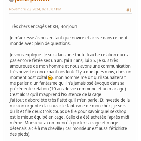
Novembre 23, 2024, 02:15:07 PM
#1
Très chers encagés et KH, Bonjour!
Je m'adresse à vous en tant que novice et arrive dans ce petit
monde avec plein de questions.
Je vous explique. Je suis dans une toute fraiche relation qui n'a
pas encore fêtée ses un an. J'ai 32 ans, lui 35. Je suis très
amoureuse de mon homme et nous avons une communication
très ouverte concernant nos kink. Il y a quelques mois, dans un
moment post coïtal
, mon homme me dit qu'il souhaiterait
me parler d'un fantasme qu'il n'a jamais osé évoqué dans sa
précédente relation (10 ans de vie commune et un mariage).
C'est alors qu'il m'apprend l'existence de la cage.
J'ai tout d'abord été très flatté qu'il m'en parle. Et investie de la
mission urgente d'assouvir le fantasme de mon chéri, je sors
du lit et file deux trois coups de file pour savoir quel sexshop
est le mieux équipé en cage. Celle ci a été achetée l'après midi
même. Monsieur a commencé à porter sa cage et moi je
détenais la clé à ma cheville ( car monsieur est aussi fétichiste
des pieds).