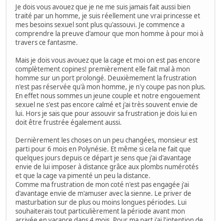
Je dois vous avouez que je ne me suis jamais fait aussi bien
traité par un homme, je suis réellement une vrai princesse et
mes besoins sexuel sont plus qu'assouvi. Je commence a
comprendre la preuve d'amour que mon homme à pour moi à
travers ce fantasme.
Mais je dois vous avouez que la cage et moi on est pas encore
complètement copines! premièrement elle fait mal à mon
homme sur un port prolongé. Deuxièmement la frustration
n'est pas réservée qu'à mon homme, je n'y coupe pas non plus.
En effet nous sommes un jeune couple et notre engouement
sexuel ne s'est pas encore calmé et j'ai très souvent envie de
lui. Hors je sais que pour assouvir sa frustration je dois lui en
doit être frustrée également aussi.
Dernièrement les choses on un peu changées, monsieur est
parti pour 6 mois en Polynésie. Et même si cela ne fait que
quelques jours depuis ce départ je sens que j'ai d'avantage
envie de lui imposer à distance grâce aux plombs numérotés
et que la cage va pimenté un peu la distance.
Comme ma frustration de mon coté n'est pas engagée j'ai
d'avantage envie de m'amuser avec la sienne. Le priver de
masturbation sur de plus ou moins longues périodes. Lui
souhaiterais tout particulièrement la période avant mon
arrivée en vacance dans 4 mois. Pour ma part j'ai l'intention de