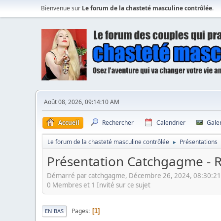
Bienvenue sur
Le forum de la chasteté masculine contrôlée
.
Août 08, 2026, 09:14:10 AM
Accueil
Rechercher
Calendrier
Gale
Le forum de la chasteté masculine contrôlée
Présentations
►
Présentation Catchgagme - R
Démarré par catchgagme, Décembre 26, 2024, 08:30:2
0 Membres et 1 Invité sur ce sujet
Pages
1
EN BAS