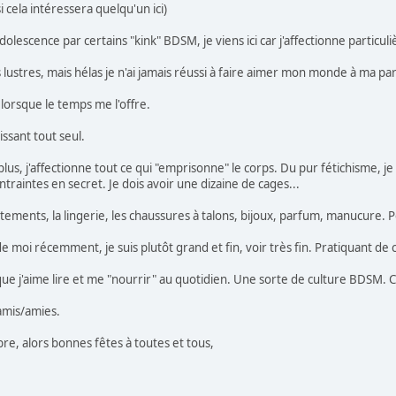
i cela intéressera quelqu'un ici)
dolescence par certains "kink" BDSM, je viens ici car j'affectionne partic
 lustres, mais hélas je n'ai jamais réussi à faire aimer mon monde à ma pa
 lorsque le temps me l'offre.
issant tout seul.
us, j'affectionne tout ce qui "emprisonne" le corps. Du pur fétichisme, je
ntraintes en secret. Je dois avoir une dizaine de cages...
tements, la lingerie, les chaussures à talons, bijoux, parfum, manucure.
e moi récemment, je suis plutôt grand et fin, voir très fin. Pratiquant de c
e que j'aime lire et me "nourrir" au quotidien. Une sorte de culture BDSM.
amis/amies.
, alors bonnes fêtes à toutes et tous,