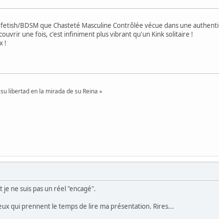
 fetish/BDSM que Chasteté Masculine Contrôlée vécue dans une authentiqu
vrir une fois, c'est infiniment plus vibrant qu'un Kink solitaire !
 !
su libertad en la mirada de su Reina »
 je ne suis pas un réel "encagé".
ux qui prennent le temps de lire ma présentation. Rires...