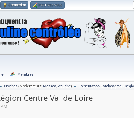
Connexion
Inscrivez-vous
rie
Membres
Novices
(Modérateurs:
Messoa
,
Azurine
)
Présentation Catchgagme - Région
►
►
égion Centre Val de Loire
1 AM