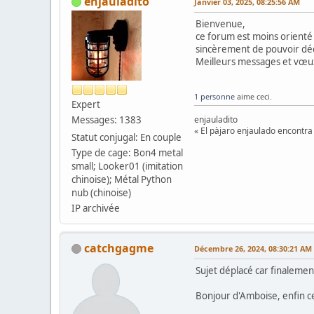
enjauladito
Janvier 03, 2025, 08:25:56 AM
Bienvenue,
ce forum est moins orienté
sincèrement de pouvoir décou
Meilleurs messages et vœux
1 personne
aime ceci.
Expert
Messages: 1383
enjauladito
« El pàjaro enjaulado encontra 
Statut conjugal: En couple
Type de cage: Bon4 metal
small; Looker01 (imitation
chinoise); Métal Python
nub (chinoise)
IP archivée
catchgagme
Décembre 26, 2024, 08:30:21 AM
Sujet déplacé car finalement
Bonjour d'Amboise, enfin ce