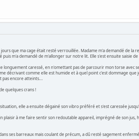
0 jours que ma cage était resté verrouillée. Madame m'a demandé de la rej
puis m'a demandé de m'allonger sur notre lit. Elle s'est ensuite saisie de
ite longuement caressé, en n'omettant pas de parcourir mon torse avec se
me décrivant comme elle est humide et à quel point c'est dommage que je s
t pas encore atteints...
e quelques crans !
 situation, elle a ensuite dégainé son vibro préféré et s'est caressée jusq
alin plaisir à me faire sentir son redoutable appareil, imprégné de son ju
oit dans ses barreaux mais coulant de précum, a dû resté sagement enfermé