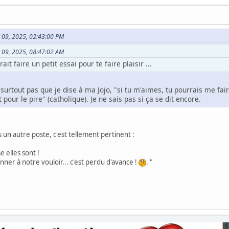
let 09, 2025, 02:43:00 PM
let 09, 2025, 08:47:02 AM
rait faire un petit essai pour te faire plaisir ...
rtout pas que je dise à ma Jojo, "si tu m'aimes, tu pourrais me fair
t pour le pire" (catholique). Je ne sais pas si ça se dit encore.
ns un autre poste, c'est tellement pertinent :
elles sont !
onner à notre vouloir... c'est perdu d'avance !
. "