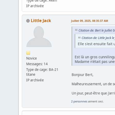
Type de cage: Aken
IP archivée
Little Jack
Juillet 09, 2025, 08:35:37 AM
Citation de: Bert le Juille
Citation de: Little Jack l
Elle s'est ensuite fai
Est là un gros cunniling
Novice
Madame n'était pas une
Messages: 14
Type de cage: BA-21
titane
Bonjour Bert,
IP archivée
Malheureusement, un de ses e
Un jour, peut-être que j'arr
2 personnes
aiment ceci.