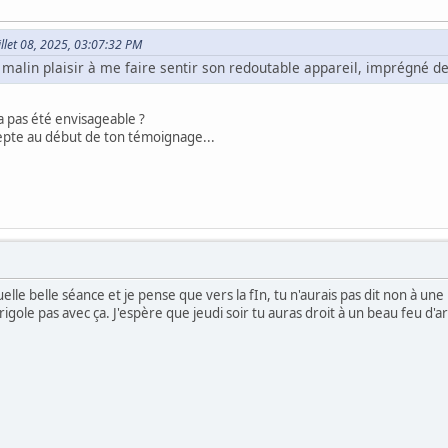
Juillet 08, 2025, 03:07:32 PM
un malin plaisir à me faire sentir son redoutable appareil, imprégné 
'a pas été envisageable ?
epte au début de ton témoignage...
le belle séance et je pense que vers la fIn, tu n'aurais pas dit non à une 
 rigole pas avec ça. J'espère que jeudi soir tu auras droit à un beau feu d'art