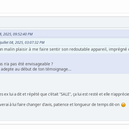
t 08, 2025, 09:52:40 PM
e Juillet 08, 2025, 03:07:32 PM
t un malin plaisir à me faire sentir son redoutable appareil, imprégné
us n'a pas été envisageable ?
 adepte au début de ton témoignage...
x lui a dit et répété que c'était "SALE", ça lui est resté et elle n'apprécie
iverai à lui faire changer d'avis, patience et longueur de temps dit-on