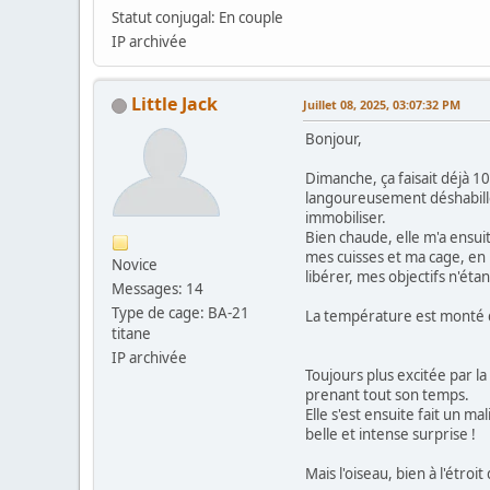
Statut conjugal: En couple
IP archivée
Little Jack
Juillet 08, 2025, 03:07:32 PM
Bonjour,
Dimanche, ça faisait déjà 1
langoureusement déshabillé 
immobiliser.
Bien chaude, elle m'a ensu
mes cuisses et ma cage, en 
Novice
libérer, mes objectifs n'étan
Messages: 14
Type de cage: BA-21
La température est monté d
titane
IP archivée
Toujours plus excitée par la
prenant tout son temps.
Elle s'est ensuite fait un m
belle et intense surprise !
Mais l'oiseau, bien à l'étr