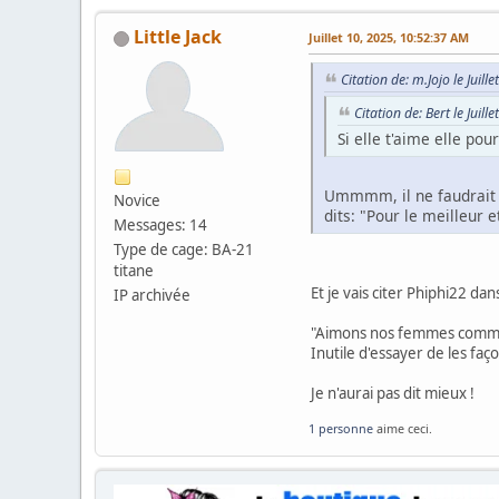
Little Jack
Juillet 10, 2025, 10:52:37 AM
Citation de: m.Jojo le Juil
Citation de: Bert le Juil
Si elle t'aime elle pour
Ummmm, il ne faudrait su
Novice
dits: "Pour le meilleur e
Messages: 14
Type de cage: BA-21
titane
Et je vais citer Phiphi22 da
IP archivée
"Aimons nos femmes comme 
Inutile d'essayer de les faç
Je n'aurai pas dit mieux !
1 personne
aime ceci.