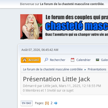
Bienvenue sur
Le forum de la chasteté masculine contrôlée
.
Août 07, 2026, 06:45:42 AM
Accueil
Rechercher
Calendrier
Gale
Le forum de la chasteté masculine contrôlée
Présentations
►
Présentation Little Jack
Démarré par Little Jack, Mars 11, 2025, 12:18:55 PM
0 Membres et 1 Invité sur ce sujet
2
Pages
1
EN BAS