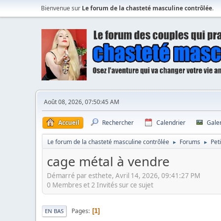
Bienvenue sur
Le forum de la chasteté masculine contrôlée
.
Août 08, 2026, 07:50:45 AM
Accueil
Rechercher
Calendrier
Gale
Le forum de la chasteté masculine contrôlée
Forums
Pet
►
►
cage métal à vendre
Démarré par esthete, Avril 14, 2026, 09:41:27 PM
0 Membres et 2 Invités sur ce sujet
Pages
1
EN BAS