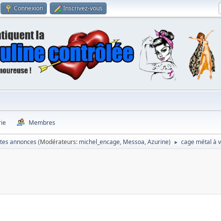
Connexion
Inscrivez-vous
rie
Membres
ites annonces
(Modérateurs:
michel_encage
,
Messoa
,
Azurine
)
cage métal à 
►