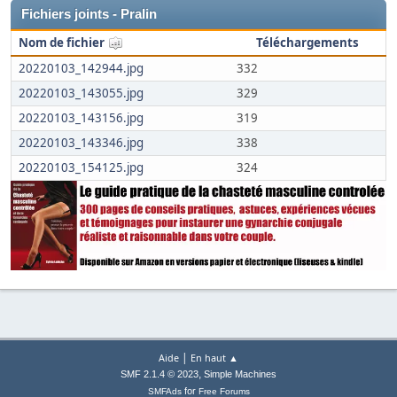
Fichiers joints - Pralin
Nom de fichier
Téléchargements
20220103_142944.jpg
332
20220103_143055.jpg
329
20220103_143156.jpg
319
20220103_143346.jpg
338
20220103_154125.jpg
324
|
Aide
En haut ▲
,
SMF 2.1.4 © 2023
Simple Machines
for
SMFAds
Free Forums