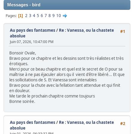
Messages - bird
2
3
4
5
6
7
8
9
10
Pages
1
Au pays des fantasmes
/
Re : Vanessa, ou la chastete
#1
absolue
Juin 07, 2026, 10:47:00 PM
Bonsoir Ovale,
Bravo pour ce chapitre et les dessins sont très réalistes et très
érotiques.
Merci pour ce beau chapitre et quel est le secret de O pour sa
maîtrise à ne pas éjaculer alors qu il vient d'être libéré... Et que
les sollicitations de S. Et Vanessa sont intenables
Bravo pour la chute avec la fellation tant attendue et qui finit
en douleur.
Me tarde le prochain chapitre comme toujours
Bonne soirée.
Au pays des fantasmes
/
Re : Vanessa, ou la chastete
#2
absolue
Juin 01, 2026, 06:33:32 PM