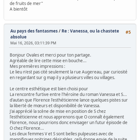
de fruits de mer"
A bientôt
Au pays des fantasmes
/
Re : Vanessa, ou la chastete
#5
absolue
Mai 16, 2026, 03:11:39 PM
Bonjour Ovales et merci pour ton partage.
Agréable de lire cette mise en bouche...
Mes premières impressions :
Le lieu n'est pas cité seulement la rue Augereau, par curiosité
en regardant sur g map il y a plusieurs villes ou villages.
Le centre esthétique est bien choisi pour
La rencontre furtive entre l'héroïne du roman Vanessa et S...
d'autan que Florence l'esthéticienne lance quelques pistes sur
la liberté de mœurs et disponibilité de Vanessa.
J'ai apprécié la scène de mise en position de S chez
l'esthéticienne et nous apprenons que O connaît également
Florence, nous pourrions donc envisager un futur épisode de
O chez Florence...
Les deux femmes V et S sont belles pulpeuses avec de
magnifiques poitrines désirables, celà donne envie de la suite,