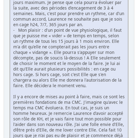
jours maximum. Je pense que cela pourra évoluer par
la suite, avec des périodes d'encagement de 3 à 4
semaines. Mais, c'est pour prendre un rythme, car d'un
commun accord, Laurence ne souhaite pas que je sois
en cage h24, 7/7, 365 jours par an.
- Mon plaisir : d'un point de vue physiologique, il faut
que je puisse me « vider » de temps en temps, selon
un rythme de tous les 15 jours à 1 mois environ. Elle
m'a dit qu'elle ne compterait pas les jours entre
chaque « vidange ». Elle pourra s'appuyer sur mon
décompte, pas de soucis là-dessus ! A Elle seulement
de choisir le moment et le moyen de la faire. Je lui ai
dit qu'Elle aurait plusieurs possibilités : en cage ou
hors cage. Si hors cage, soit c'est Elle que s'en
chargera ou alors Elle me donnera l'autorisation de la
faire. Elle décidera le moment venu.
Il y a encore de mises au point à faire, mais ce sont les
premières fondations de ma CMC. J'imagine qu'avec le
temps ma CMC évoluera. En tout cas, je suis un
homme heureux. Je remercie Laurence d'avoir accepté
son rôle de KH, et je vais faire tout mon possible pour
l'aider dans son nouveau rôle. J'ai une folle envie d'Elle,
d'être prés d'Elle, de me lover contre Elle. Cela fait 10
jours que je n'ai pas eu de plaisir et je commence déjà