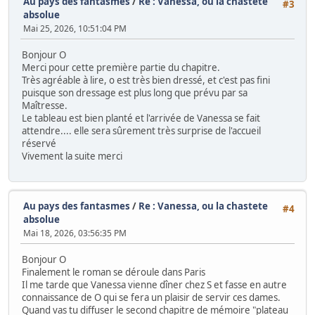
Au pays des fantasmes
/
Re : Vanessa, ou la chastete
#3
absolue
Mai 25, 2026, 10:51:04 PM
Bonjour O
Merci pour cette première partie du chapitre.
Très agréable à lire, o est très bien dressé, et c'est pas fini
puisque son dressage est plus long que prévu par sa
Maîtresse.
Le tableau est bien planté et l'arrivée de Vanessa se fait
attendre.... elle sera sûrement très surprise de l'accueil
réservé
Vivement la suite merci
Au pays des fantasmes
/
Re : Vanessa, ou la chastete
#4
absolue
Mai 18, 2026, 03:56:35 PM
Bonjour O
Finalement le roman se déroule dans Paris
Il me tarde que Vanessa vienne dîner chez S et fasse en autre
connaissance de O qui se fera un plaisir de servir ces dames.
Quand vas tu diffuser le second chapitre de mémoire "plateau