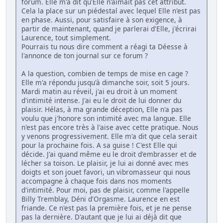
forum. Elle m'a dit qu'Elle n'aimait pas cet attribut.
Cela la place sur un piédestal avec lequel Elle n'est pas
en phase. Aussi, pour satisfaire à son exigence, à
partir de maintenant, quand je parlerai d'Elle, j'écrirai
Laurence, tout simplement.
Pourrais tu nous dire comment a réagi ta Déesse à
l'annonce de ton journal sur ce forum ?
A la question, combien de temps de mise en cage ?
Elle m'a répondu jusqu'à dimanche soir, soit 5 jours.
Mardi matin au réveil, j'ai eu droit à un moment
d'intimité intense. J'ai eu le droit de lui donner du
plaisir. Hélas, à ma grande déception, Elle n'a pas
voulu que j'honore son intimité avec ma langue. Elle
n'est pas encore très à l'aise avec cette pratique. Nous
y venons progressivement. Elle m'a dit que cela serait
pour la prochaine fois. A sa guise ! C'est Elle qui
décide. J'ai quand même eu le droit d'embrasser et de
lécher sa toison. Le plaisir, je lui ai donné avec mes
doigts et son jouet favori, un vibromasseur qui nous
accompagne à chaque fois dans nos moments
d'intimité. Pour moi, pas de plaisir, comme l'appelle
Billy Tremblay, Déni d'Orgasme. Laurence en est
friande. Ce n'est pas la première fois, et je ne pense
pas la dernière. D'autant que je lui ai déjà dit que