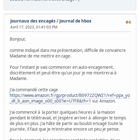
Journaux des encagés
/
Journal de hbox
#4
Avril 17, 2023, 01:41:03 PM
Bonjour,
comme indiqué dans ma présentation, difficile de convaincre
Madame de me mettre en cage.
Pour l'instant je vais commencer en auto-encagement,
discrètement et peut-être qu'un jour je me montrerai à
Madame.
J'ai commandé cette cage
https://www.amazon.fr/gp/product/B0972ZQWZ1/ref=ppx_yo
_dt_b_asin_image_o00_s00?ie=UTF8&th=1
sur Amazon.
J'ai commencé à la porter quelques heures à la maison
pendant le télétravail, et j'espère arriver à allonger le temps
de plus en plus. J'ai hâte de partir au boulot encagé toute la
journée, il faut que je m'entraine encore un peu je pense.