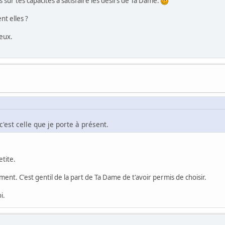
sur tes capacités à satisfaire les désirs de Ta Dame.
nt elles ?
deux.
c'est celle que je porte à présent.
etite.
ment. C'est gentil de la part de Ta Dame de t'avoir permis de choisir.
i.