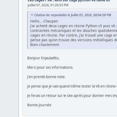
Les cages
/
Re : Avis sur cage python v8 taille xs
Juillet 07, 2026, 01:26:53 PM
Citation de: enjauladito le Juillet 05, 2026, 08:04:58 PM
Hello... Chaspan
J'ai acheté deux cages en résine Python v5 puis v6
contraintes mécaniques et les douches quotidienne
cages en résine. Par contre, j'ai trouvé une cage e
pense pas qu'on trouve des versions métalliques de
Bien chastement
Bonjour Enjauladito,
Merci pour ces informations.
J'en prends bonne note.
Je pense que je vais quand même tester la V8 en résine 
Je ferais un retour sur le site après pour donner mes im
Bonne journée