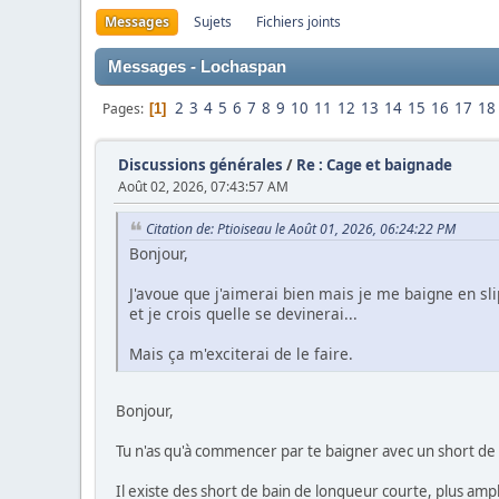
Messages
Sujets
Fichiers joints
Messages - Lochaspan
2
3
4
5
6
7
8
9
10
11
12
13
14
15
16
17
18
Pages
1
Discussions générales
/
Re : Cage et baignade
Août 02, 2026, 07:43:57 AM
Citation de: Ptioiseau le Août 01, 2026, 06:24:22 PM
Bonjour,
J'avoue que j'aimerai bien mais je me baigne en sli
et je crois quelle se devinerai...
Mais ça m'exciterai de le faire.
Bonjour,
Tu n'as qu'à commencer par te baigner avec un short de 
Il existe des short de bain de longueur courte, plus ampl