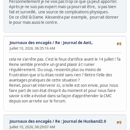
Personnellement je ne vois pas trop ce que ça peut apporter.
Après je ne suis pas expert mais ça pourrait être, si pas bien
fait et surveillé, une source de complications physiques.
De ce côté là Dame Alexandra par exemple, pourrait donner
le pour mais aussi le contre.
Journaux des encagés
/
Re : Journal de AetL.
#8
Juillet 10, 2026, 06:35:16 AM
cela ne s'arrête pas. C'est le feux d'artifice avant le 14 juillet ! Ta
Reine semble prendre un grand plaisir à t ruiner
régulièrement. Du coup, ressentis plus ou moins de
frustration que si tu étais resté sans rien ? Retire t'elle des
avantages pratiques de cette situation ?
ReineL pourrait intervenir ici, si telle est son envie, pour nous
faire part de son état d'esprit du moment et pour nous faire
savoir si elle a évolué dans sa façon d'appréhender la CMC
depuis son arrivée sur le forum.
Journaux des encagés
/
Re : Journal de Husband2.0
#9
Juillet 10, 2026, 06:29:07 AM