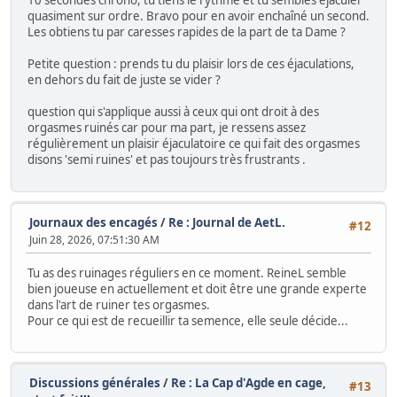
10 secondes chrono, tu tiens le rythme et tu sembles éjaculer
quasiment sur ordre. Bravo pour en avoir enchaîné un second.
Les obtiens tu par caresses rapides de la part de ta Dame ?
Petite question : prends tu du plaisir lors de ces éjaculations,
en dehors du fait de juste se vider ?
question qui s'applique aussi à ceux qui ont droit à des
orgasmes ruinés car pour ma part, je ressens assez
régulièrement un plaisir éjaculatoire ce qui fait des orgasmes
disons 'semi ruines' et pas toujours très frustrants .
Journaux des encagés
/
Re : Journal de AetL.
#12
Juin 28, 2026, 07:51:30 AM
Tu as des ruinages réguliers en ce moment. ReineL semble
bien joueuse en actuellement et doit être une grande experte
dans l'art de ruiner tes orgasmes.
Pour ce qui est de recueillir ta semence, elle seule décide...
Discussions générales
/
Re : La Cap d'Agde en cage,
#13