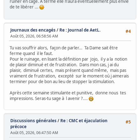
ruiner en cage. À terme elle n'aura éventuellement plus envie
de te libérer ...
Journaux des encagés
/
Re : Journal de AetL.
#4
Août 05, 2026, 06:58:56 AM
Tu vas souffrir alors, façon de parler... Ta Dame sait être
ferme quand il le faut.
Pour le ruinage, en lisant la définition par Jojo, il y a la notion
de plaisir diminué et de frustration. Dans mon cas, j ai du
plaisir, diminué certes, mais présent quand même, mais pas
vraiment de frustration, excepté sur le moment où j aimerais
terminer pour de bon au lieu de stopper la stimulation.
Après cette semaine stimulante et punitive, donne nous tes
impressions. Seras-tu sage à l avenir ?....
Discussions générales
/
Re : CMC et éjaculation
#5
précoce
Août 05, 2026, 06:47:50 AM