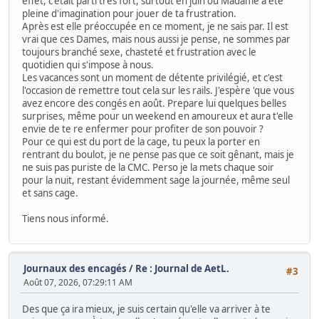
effet, c'était parti très fort, surtout en juin où Madame a été
pleine d'imagination pour jouer de ta frustration.
Après est elle préoccupée en ce moment, je ne sais par. Il est
vrai que ces Dames, mais nous aussi je pense, ne sommes par
toujours branché sexe, chasteté et frustration avec le
quotidien qui s'impose à nous.
Les vacances sont un moment de détente privilégié, et c'est
l'occasion de remettre tout cela sur les rails. J'espère 'que vous
avez encore des congés en août. Prepare lui quelques belles
surprises, même pour un weekend en amoureux et aura t'elle
envie de te re enfermer pour profiter de son pouvoir ?
Pour ce qui est du port de la cage, tu peux la porter en
rentrant du boulot, je ne pense pas que ce soit gênant, mais je
ne suis pas puriste de la CMC. Perso je la mets chaque soir
pour la nuit, restant évidemment sage la journée, même seul
et sans cage.
Tiens nous informé.
Journaux des encagés
/
Re : Journal de AetL.
#3
Août 07, 2026, 07:29:11 AM
Des que ça ira mieux, je suis certain qu'elle va arriver à te