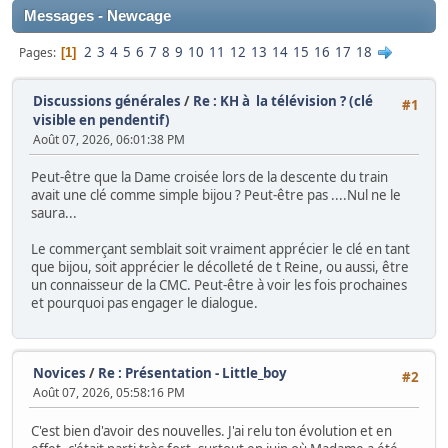
Messages - Newcage
2
3
4
5
6
7
8
9
10
11
12
13
14
15
16
17
18
Pages
1
Discussions générales
/
Re : KH à la télévision ? (clé
#1
visible en pendentif)
Août 07, 2026, 06:01:38 PM
Peut-être que la Dame croisée lors de la descente du train
avait une clé comme simple bijou ? Peut-être pas ....Nul ne le
saura...
Le commerçant semblait soit vraiment apprécier le clé en tant
que bijou, soit apprécier le décolleté de t Reine, ou aussi, être
un connaisseur de la CMC. Peut-être à voir les fois prochaines
et pourquoi pas engager le dialogue.
Novices
/
Re : Présentation - Little_boy
#2
Août 07, 2026, 05:58:16 PM
C'est bien d'avoir des nouvelles. J'ai relu ton évolution et en