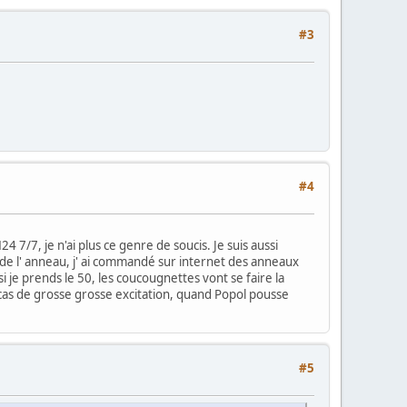
#3
#4
4 7/7, je n'ai plus ce genre de soucis. Je suis aussi
 de l' anneau, j' ai commandé sur internet des anneaux
 si je prends le 50, les coucougnettes vont se faire la
 cas de grosse grosse excitation, quand Popol pousse
#5