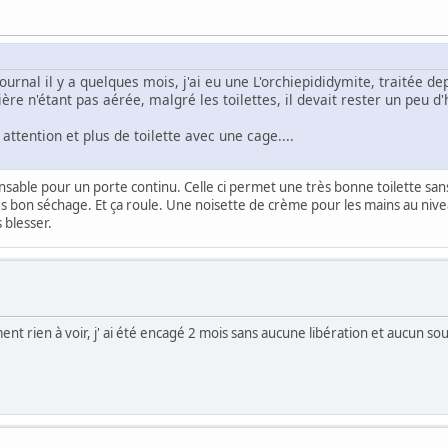
rnal il y a quelques mois, j'ai eu une L'orchiepididymite, traitée dep
ère n'étant pas aérée, malgré les toilettes, il devait rester un peu d
attention et plus de toilette avec une cage....
nsable pour un porte continu. Celle ci permet une très bonne toilette san
s bon séchage. Et ça roule. Une noisette de crème pour les mains au nivea
s blesser.
nt rien à voir, j' ai été encagé 2 mois sans aucune libération et aucun so