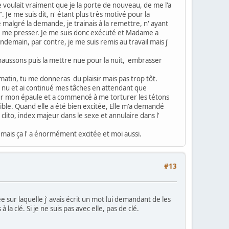
 voulait vraiment que je la porte de nouveau, de me l'a
Je me suis dit, n' étant plus très motivé pour la
 malgré la demande, je trainais à la remettre, n' ayant
 de me presser. Je me suis donc exécuté et Madame a
ndemain, par contre, je me suis remis au travail mais j'
 chaussons puis la mettre nue pour la nuit, embrasser
 matin, tu me donneras du plaisir mais pas trop tôt.
is nu et ai continué mes tâches en attendant que
ée sur mon épaule et a commencé à me torturer les tétons
nsible. Quand elle a été bien excitée, Elle m'a demandé
 clito, index majeur dans le sexe et annulaire dans l'
mais ça l' a énormément excitée et moi aussi.
#13
 sur laquelle j' avais écrit un mot lui demandant de les
la clé. Si je ne suis pas avec elle, pas de clé.