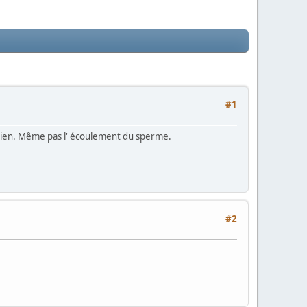
#1
nt rien. Même pas l' écoulement du sperme.
#2