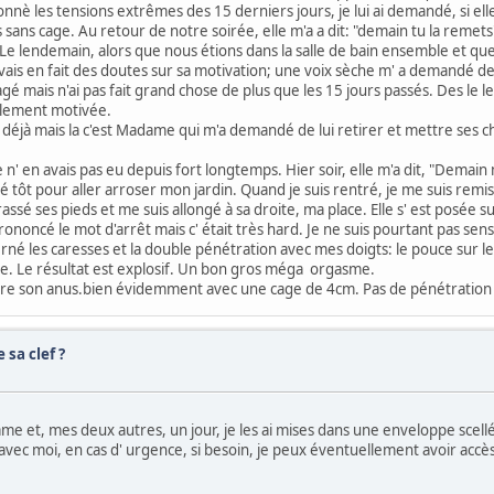
è les tensions extrêmes des 15 derniers jours, je lui ai demandé, si elle
s cage. Au retour de notre soirée, elle m'a a dit: "demain tu la remets". 
 Le lendemain, alors que nous étions dans la salle de bain ensemble et que
' avais en fait des doutes sur sa motivation; une voix sèche m' a demandé
gé mais n'ai pas fait grand chose de plus que les 15 jours passés. Des le le
llement motivée.
ais déjà mais la c'est Madame qui m'a demandé de lui retirer et mettre ses
n' en avais pas eu depuis fort longtemps. Hier soir, elle m'a dit, "Demain
vé tôt pour aller arroser mon jardin. Quand je suis rentré, je me suis rem
brassé ses pieds et me suis allongé à sa droite, ma place. Elle s' est pos
s prononcé le mot d'arrêt mais c' était très hard. Je ne suis pourtant pas se
terné les caresses et la double pénétration avec mes doigts: le pouce sur le
emble. Le résultat est explosif. Un bon gros méga orgasme.
ntre son anus.bien évidemment avec une cage de 4cm. Pas de pénétration 
 sa clef ?
me et, mes deux autres, un jour, je les ai mises dans une enveloppe scellée
avec moi, en cas d' urgence, si besoin, je peux éventuellement avoir accès à 