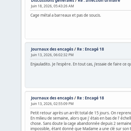
Discussions générales
/
Re : Infection urinaire
Juin 18, 2026, 05:43:26 AM
Cage métal a barreaux et pas de soucis.
Journaux des encagés
/
Re : Encagé 18
Juin 13, 2026, 06:02:32 PM
Enjauladito. Je l'espère. En tout cas, j'essaie de faire ce qu
Journaux des encagés
/
Re : Encagé 18
Juin 13, 2026, 02:55:09 PM
Petit retour après un arrêt total de 15 jours. On repr
En milieu de semaine, alors que j' étais en bas de l' éche
chose. Sans doute la cage abandonnée depuis 2 semaines qu
impossible, étant donné que Madame a une clé sur son t