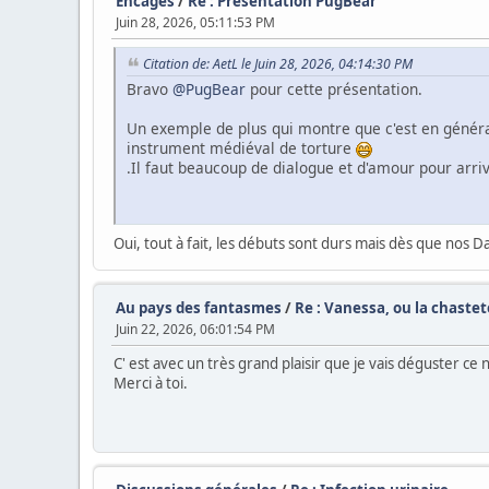
Encagés
/
Re : Présentation PugBear
Juin 28, 2026, 05:11:53 PM
Citation de: AetL le Juin 28, 2026, 04:14:30 PM
Bravo
@PugBear
pour cette présentation.
Un exemple de plus qui montre que c'est en généra
instrument médiéval de torture
.Il faut beaucoup de dialogue et d'amour pour arri
Oui, tout à fait, les débuts sont durs mais dès que nos 
Au pays des fantasmes
/
Re : Vanessa, ou la chaste
Juin 22, 2026, 06:01:54 PM
C' est avec un très grand plaisir que je vais déguster ce
Merci à toi.