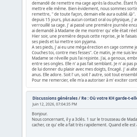
demandé de remettre ma cage après la douche. Étant fonn
mettre elle même. Bien èvidement, nous sommes sortis san
remettre, " de toute façon, demain elle aura oublié.😃".
depuis 15 jours, plus aucun contact oral ou physique, j
verrouillé sa cage. J' ai passé une première journée enca
ai demandé à Madame de me montrer qu' elle était rée
Hier soir, une première depuis cette reprise, je le fais
ses pieds et lui mettre son pyjama.
A ses pieds, j' ai eu une méga érection en cage comme je 
Couches toi, contre mes fesses". Ce matin, je me suis le
Madame se réveille puis l'ai rejointe. J'ai, a genoux, em
entre ses ongles. Elle n' a pas fait semblant. Je n' ai pa
de lui donner du plaisir avec mes doigts, Encagé. J' ai al
anus. Elle adore. Soit l' un, soit l' autre, soit tout ens
Pour me remercier, elle m'a a autoriser à m' exciter co
Discussions générales
/
Re : Où votre KH garde-t-elle
Juin 12, 2026, 07:04:35 PM
Bonjour.
Nous concernant, il y a 3clés. 1 sur le trousseau de Mada
cacher, ce qu' elle a fait très rapidement. Quand elle est 