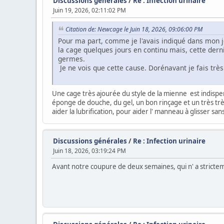
Discussions générales
/
Re : Infection urinaire
Juin 19, 2026, 02:11:02 PM
Citation de: Newcage le Juin 18, 2026, 09:06:00 PM
Pour ma part, comme je l'avais indiqué dans mon jou
la cage quelques jours en continu mais, cette derni
germes.
Je ne vois que cette cause. Dorénavant je fais très 
Une cage très ajourée du style de la mienne est indispe
éponge de douche, du gel, un bon rinçage et un très trè
aider la lubrification, pour aider l' manneau à glisser san
Discussions générales
/
Re : Infection urinaire
Juin 18, 2026, 03:19:24 PM
Avant notre coupure de deux semaines, qui n' a stricteme