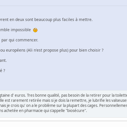
uvrent en deux sont beaucoup plus faciles à mettre.
semble impossible
e par qui commencer.
ou européens (Ali n'est propose plus) pour bien choisir ?
ant.
é ?
ine d' euros. Tres bonne qualité, pas besoin de la retirer pour la toilette.
le est rarement retirée mais si je dois la remettre, je lubrifie les valseuse
ais je crois qu' on a le problème sur la plupart des cages. Personnellement,
ns achetée en pharmacie qui s'appelle "biosécure".