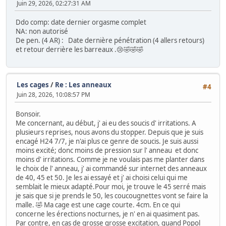
Juin 29, 2026, 02:27:31 AM
Ddo comp: date dernier orgasme complet
NA: non autorisé
De pen. (4 AR) : Date dernière pénétration (4 allers retours)
et retour derrière les barreaux .😢🤣🤣🤣
Les cages
/
Re : Les anneaux
#4
Juin 28, 2026, 10:08:57 PM
Bonsoir.
Me concernant, au début, j' ai eu des soucis d' irritations. A
plusieurs reprises, nous avons du stopper. Depuis que je suis
encagé H24 7/7, je n'ai plus ce genre de soucis. Je suis aussi
moins excité; donc moins de pression sur l' anneau et donc
moins d' irritations. Comme je ne voulais pas me planter dans
le choix de l' anneau, j' ai commandé sur internet des anneaux
de 40, 45 et 50. Je les ai essayé et j' ai choisi celui qui me
semblait le mieux adapté.Pour moi, je trouve le 45 serré mais
je sais que si je prends le 50, les coucougnettes vont se faire la
malle. 🤣 Ma cage est une cage courte. 4cm. En ce qui
concerne les érections nocturnes, je n' en ai quasiment pas.
Par contre, en cas de grosse grosse excitation, quand Popol