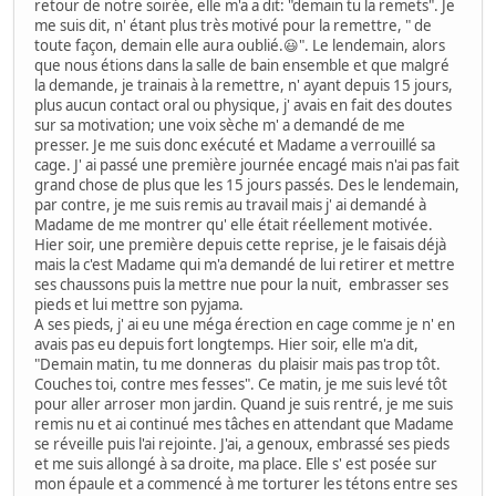
retour de notre soirée, elle m'a a dit: "demain tu la remets". Je
me suis dit, n' étant plus très motivé pour la remettre, " de
toute façon, demain elle aura oublié.😃". Le lendemain, alors
que nous étions dans la salle de bain ensemble et que malgré
la demande, je trainais à la remettre, n' ayant depuis 15 jours,
plus aucun contact oral ou physique, j' avais en fait des doutes
sur sa motivation; une voix sèche m' a demandé de me
presser. Je me suis donc exécuté et Madame a verrouillé sa
cage. J' ai passé une première journée encagé mais n'ai pas fait
grand chose de plus que les 15 jours passés. Des le lendemain,
par contre, je me suis remis au travail mais j' ai demandé à
Madame de me montrer qu' elle était réellement motivée.
Hier soir, une première depuis cette reprise, je le faisais déjà
mais la c'est Madame qui m'a demandé de lui retirer et mettre
ses chaussons puis la mettre nue pour la nuit, embrasser ses
pieds et lui mettre son pyjama.
A ses pieds, j' ai eu une méga érection en cage comme je n' en
avais pas eu depuis fort longtemps. Hier soir, elle m'a dit,
"Demain matin, tu me donneras du plaisir mais pas trop tôt.
Couches toi, contre mes fesses". Ce matin, je me suis levé tôt
pour aller arroser mon jardin. Quand je suis rentré, je me suis
remis nu et ai continué mes tâches en attendant que Madame
se réveille puis l'ai rejointe. J'ai, a genoux, embrassé ses pieds
et me suis allongé à sa droite, ma place. Elle s' est posée sur
mon épaule et a commencé à me torturer les tétons entre ses