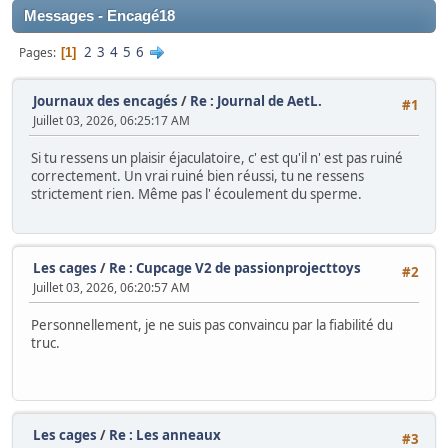
Messages - Encagé18
2
3
4
5
6
Pages
1
Journaux des encagés
/
Re : Journal de AetL.
#1
Juillet 03, 2026, 06:25:17 AM
Si tu ressens un plaisir éjaculatoire, c' est qu'il n' est pas ruiné
correctement. Un vrai ruiné bien réussi, tu ne ressens
strictement rien. Même pas l' écoulement du sperme.
Les cages
/
Re : Cupcage V2 de passionprojecttoys
#2
Juillet 03, 2026, 06:20:57 AM
Personnellement, je ne suis pas convaincu par la fiabilité du
truc.
Les cages
/
Re : Les anneaux
#3