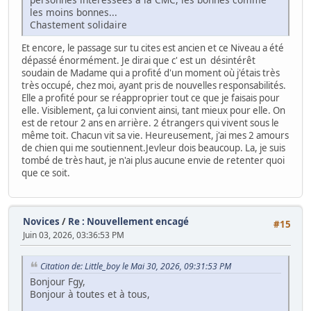
les moins bonnes...
Chastement solidaire
Et encore, le passage sur tu cites est ancien et ce Niveau a été
dépassé énormément. Je dirai que c' est un désintérêt
soudain de Madame qui a profité d'un moment où j'étais très
très occupé, chez moi, ayant pris de nouvelles responsabilités.
Elle a profité pour se réapproprier tout ce que je faisais pour
elle. Visiblement, ça lui convient ainsi, tant mieux pour elle. On
est de retour 2 ans en arrière. 2 étrangers qui vivent sous le
même toit. Chacun vit sa vie. Heureusement, j'ai mes 2 amours
de chien qui me soutiennent.Jevleur dois beaucoup. La, je suis
tombé de très haut, je n'ai plus aucune envie de retenter quoi
que ce soit.
Novices
/
Re : Nouvellement encagé
#15
Juin 03, 2026, 03:36:53 PM
Citation de: Little_boy le Mai 30, 2026, 09:31:53 PM
Bonjour Fgy,
Bonjour à toutes et à tous,