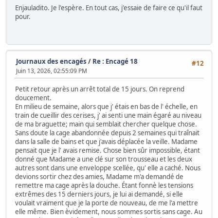
Enjauladito. Je l'espère. En tout cas, j'essaie de faire ce qu'il faut
pour.
Journaux des encagés
/
Re : Encagé 18
#12
Juin 13, 2026, 02:55:09 PM
Petit retour après un arrêt total de 15 jours. On reprend
doucement.
En milieu de semaine, alors que j' étais en bas de l' échelle, en
train de cueillir des cerises, j' ai senti une main égaré au niveau
de ma braguette; main qui semblait chercher quelque chose.
Sans doute la cage abandonnée depuis 2 semaines qui traînait
dans la salle de bains et que j'avais déplacée la veille. Madame
pensait que je l' avais remise. Chose bien sûr impossible, étant
donné que Madame a une clé sur son trousseau et les deux
autres sont dans une enveloppe scellée, qu' elle a caché. Nous
devions sortir chez des amies, Madame m'a demandé de
remettre ma cage après la douche. Étant fonnè les tensions
extrêmes des 15 derniers jours, je lui ai demandé, si elle
voulait vraiment que je la porte de nouveau, de me l'a mettre
elle même. Bien èvidement, nous sommes sortis sans cage. Au