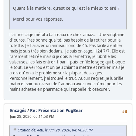
Quant à la matière, qu'est ce qui est le mieux toléré ?
Merci pour vos réponses.
J' ai une cage métal a barreaux de chez amaz... Une vingtaine
d' euros. Tres bonne qualité, pas besoin de la retirer pour la
toilette. Je l' ai avec un anneau rond de 45. Pas facile a enfiler
mais je suis très bien dedans. Je suis en cage, H24 7/7. Elle est
rarement retirée mais si je dois la remettre, je lubrifie les
valseuses, les fais entrer 1 par 1 puis enfile le sgeg qui bloque
le tout. Le verrou est un peu chiant a mettre et retirer mais je
crois qu' on a le problème sur la plupart des cages.
Personnellement, j' ai trouvé le truc. Aucun regret. Je lubrifie
matin et soir au niveau de l' anneau avec une crème pour les
mains achetée en pharmacie qui s'appelle "biosécure".
Encagés
/
Re : Présentation PugBear
#6
Juin 28, 2026, 05:11:53 PM
Citation de: AetL le Juin 28, 2026, 04:14:30 PM