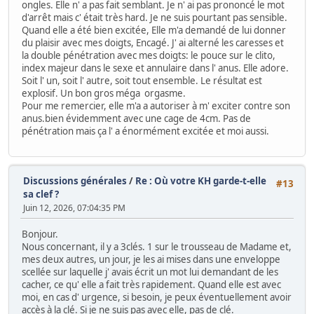
ongles. Elle n' a pas fait semblant. Je n' ai pas prononcé le mot
d'arrêt mais c' était très hard. Je ne suis pourtant pas sensible.
Quand elle a été bien excitée, Elle m'a demandé de lui donner
du plaisir avec mes doigts, Encagé. J' ai alterné les caresses et
la double pénétration avec mes doigts: le pouce sur le clito,
index majeur dans le sexe et annulaire dans l' anus. Elle adore.
Soit l' un, soit l' autre, soit tout ensemble. Le résultat est
explosif. Un bon gros méga orgasme.
Pour me remercier, elle m'a a autoriser à m' exciter contre son
anus.bien évidemment avec une cage de 4cm. Pas de
pénétration mais ça l' a énormément excitée et moi aussi.
Discussions générales
/
Re : Où votre KH garde-t-elle
#13
sa clef ?
Juin 12, 2026, 07:04:35 PM
Bonjour.
Nous concernant, il y a 3clés. 1 sur le trousseau de Madame et,
mes deux autres, un jour, je les ai mises dans une enveloppe
scellée sur laquelle j' avais écrit un mot lui demandant de les
cacher, ce qu' elle a fait très rapidement. Quand elle est avec
moi, en cas d' urgence, si besoin, je peux éventuellement avoir
accès à la clé. Si je ne suis pas avec elle, pas de clé.