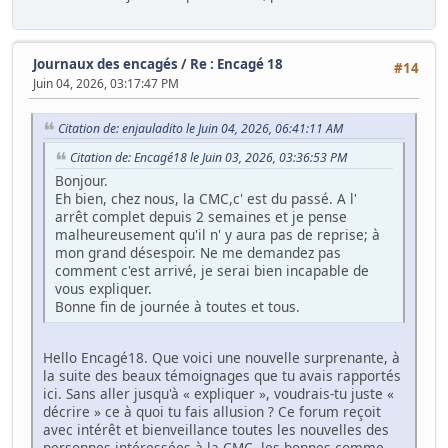
Journaux des encagés
/
Re : Encagé 18
#14
Juin 04, 2026, 03:17:47 PM
Citation de: enjauladito le Juin 04, 2026, 06:41:11 AM
Citation de: Encagé18 le Juin 03, 2026, 03:36:53 PM
Bonjour.
Eh bien, chez nous, la CMC,c' est du passé. A l'
arrêt complet depuis 2 semaines et je pense
malheureusement qu'il n' y aura pas de reprise; à
mon grand désespoir. Ne me demandez pas
comment c'est arrivé, je serai bien incapable de
vous expliquer.
Bonne fin de journée à toutes et tous.
Hello Encagé18. Que voici une nouvelle surprenante, à
la suite des beaux témoignages que tu avais rapportés
ici. Sans aller jusqu'à « expliquer », voudrais-tu juste «
décrire » ce à quoi tu fais allusion ? Ce forum reçoit
avec intérêt et bienveillance toutes les nouvelles des
personnes intéressées à la CMC, les bonnes comme