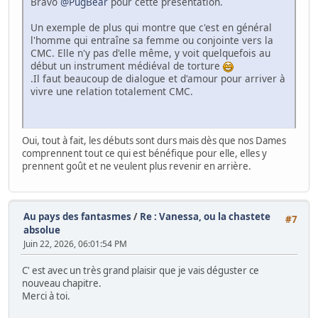
Bravo
@PugBear
pour cette présentation.
Un exemple de plus qui montre que c'est en général
l'homme qui entraîne sa femme ou conjointe vers la
CMC. Elle n'y pas d'elle même, y voit quelquefois au
début un instrument médiéval de torture
.Il faut beaucoup de dialogue et d'amour pour arriver à
vivre une relation totalement CMC.
Oui, tout à fait, les débuts sont durs mais dès que nos Dames
comprennent tout ce qui est bénéfique pour elle, elles y
prennent goût et ne veulent plus revenir en arrière.
Au pays des fantasmes
/
Re : Vanessa, ou la chastete
#7
absolue
Juin 22, 2026, 06:01:54 PM
C' est avec un très grand plaisir que je vais déguster ce
nouveau chapitre.
Merci à toi.