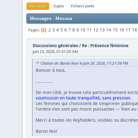
Messages
Sujets
Fichiers joints
Messages - Messoa
2
3
4
5
6
7
8
9
10
11
12
13
14
15
16
17
18
Pages
1
Discussions générales
/
Re : Présence féminine
Juin 23, 2026, 01:51:50 AM
Citation de: Baron Noir le Juin 20, 2026, 11:21:59 PM
Bonsoir à tous,
..............
De mon côté, je trouve cela particulièrement exci
soumission en toute tranquillité, sans pression.
Les femmes qui choisissent de s'exprimer publiquem
l'ombre n'en sont pas moins puissantes — bien au 
Merci à toutes les Keyholders, visibles ou discrèt
Baron Noir