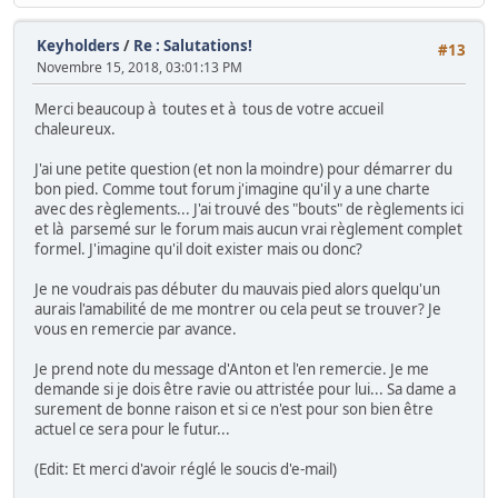
Keyholders
/
Re : Salutations!
#13
Novembre 15, 2018, 03:01:13 PM
Merci beaucoup à toutes et à tous de votre accueil
chaleureux.
J'ai une petite question (et non la moindre) pour démarrer du
bon pied. Comme tout forum j'imagine qu'il y a une charte
avec des règlements... J'ai trouvé des "bouts" de règlements ici
et là parsemé sur le forum mais aucun vrai règlement complet
formel. J'imagine qu'il doit exister mais ou donc?
Je ne voudrais pas débuter du mauvais pied alors quelqu'un
aurais l'amabilité de me montrer ou cela peut se trouver? Je
vous en remercie par avance.
Je prend note du message d'Anton et l'en remercie. Je me
demande si je dois être ravie ou attristée pour lui... Sa dame a
surement de bonne raison et si ce n'est pour son bien être
actuel ce sera pour le futur...
(Edit: Et merci d'avoir réglé le soucis d'e-mail)