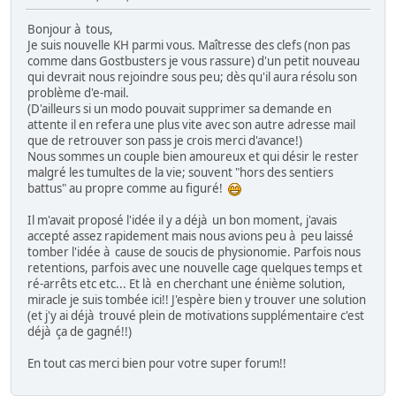
Bonjour à tous,
Je suis nouvelle KH parmi vous. Maîtresse des clefs (non pas
comme dans Gostbusters je vous rassure) d'un petit nouveau
qui devrait nous rejoindre sous peu; dès qu'il aura résolu son
problème d'e-mail.
(D'ailleurs si un modo pouvait supprimer sa demande en
attente il en refera une plus vite avec son autre adresse mail
que de retrouver son pass je crois merci d'avance!)
Nous sommes un couple bien amoureux et qui désir le rester
malgré les tumultes de la vie; souvent "hors des sentiers
battus" au propre comme au figuré!
Il m'avait proposé l'idée il y a déjà un bon moment, j'avais
accepté assez rapidement mais nous avions peu à peu laissé
tomber l'idée à cause de soucis de physionomie. Parfois nous
retentions, parfois avec une nouvelle cage quelques temps et
ré-arrêts etc etc... Et là en cherchant une énième solution,
miracle je suis tombée ici!! J'espère bien y trouver une solution
(et j'y ai déjà trouvé plein de motivations supplémentaire c'est
déjà ça de gagné!!)
En tout cas merci bien pour votre super forum!!