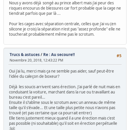
Nous y avons déjà songé au prince albert mais j'ai peur des
risques encourus de blessures car fort probable que la cage ne
tiendrait parfois que par là ...
Pour les cages avec séparation centrale, celles que j'ai vu (en
silicone je crois) la séparation n'est pas "assez profonde" elle ne
toucherait probablement même pas le scrotum.
Trucs & astuces
/
Re : Au secoure!!
#5
Novembre 20, 2018, 12:43:22 PM
Oui j'ai lu, merci mais ça ne semble pas aider, sauf peut-être
l'idée du caleçon de boxeur?
Déjà les soucis arrivent sans érection. J'ai parlé de nuit mais en
conduisant la voiture, marchant dans la rue ou travaillant au
bureau c'est pareil...
Ensuite il s?abîme sous le scrotum avec un anneau de même
taille qu'il s'évade... Et une taille plus petite nous n'avons pas
trouvé (et pas certaine que ca pourrait entrer)
Elle tiens justement mieux quand il a une érection mais c'est
pas possible (ni souhaitable) qu'il soit en érection perpétuelle
:lol: