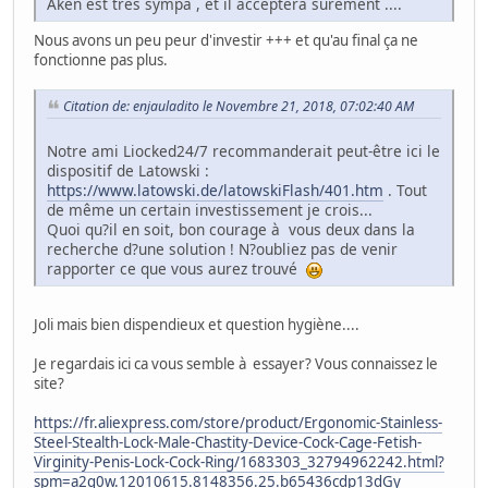
Aken est très sympa , et il acceptera sûrement ....
Nous avons un peu peur d'investir +++ et qu'au final ça ne
fonctionne pas plus.
Citation de: enjauladito le Novembre 21, 2018, 07:02:40 AM
Notre ami Liocked24/7 recommanderait peut-être ici le
dispositif de Latowski :
https://www.latowski.de/latowskiFlash/401.htm
. Tout
de même un certain investissement je crois...
Quoi qu?il en soit, bon courage à vous deux dans la
recherche d?une solution ! N?oubliez pas de venir
rapporter ce que vous aurez trouvé
Joli mais bien dispendieux et question hygiène....
Je regardais ici ca vous semble à essayer? Vous connaissez le
site?
https://fr.aliexpress.com/store/product/Ergonomic-Stainless-
Steel-Stealth-Lock-Male-Chastity-Device-Cock-Cage-Fetish-
Virginity-Penis-Lock-Cock-Ring/1683303_32794962242.html?
spm=a2g0w.12010615.8148356.25.b65436cdp13dGy