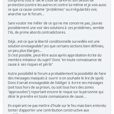
comprend tout à fait le choix de sa KH et son besoin de
protection (contre les autres et contre lui même et je vois aussi
ce que ca cause comme "problèmes" ou irrégularités voir,
anarchie sur le forum...
Sans vouloir me mêler de ce qui ne me concerne pas, j'aurais
possiblement une voir des solutions à ces problèmes, semble
t'ils, de prime abords contradictoires.
Déjà , est-ce que la liberté conditionnelle surveillée est une
solution envisageable? (ex que certains sections bien définies,
un peu plus élargies...
Si c'est possible, peut-être aussi après approbation écrite du
membre initiateur du sujet? Donc "en toute connaissance de
cause à ses risques et périls"
Autre possibilité le forum a probablement la possibilité de faire
des messages masqués à ouvrir si on souhaite le lire (le spoil)
Donc il serait envisageable de l'obliger à écrire ses messages
(soit tous hors de sa prison, ou soit tous hors des zones
"approuvées") reportant encore le risque sur la personne qui
désir le prendre en toute connaissance de cause...
En espérant ne pas mettre d'huile sur le feu mais bien entendu
tenter d'apporter une contribution constructive aux