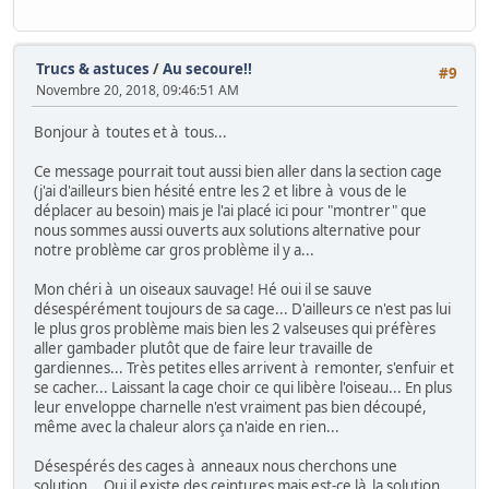
Trucs & astuces
/
Au secoure!!
#9
Novembre 20, 2018, 09:46:51 AM
Bonjour à toutes et à tous...
Ce message pourrait tout aussi bien aller dans la section cage
(j'ai d'ailleurs bien hésité entre les 2 et libre à vous de le
déplacer au besoin) mais je l'ai placé ici pour "montrer" que
nous sommes aussi ouverts aux solutions alternative pour
notre problème car gros problème il y a...
Mon chéri à un oiseaux sauvage! Hé oui il se sauve
désespérément toujours de sa cage... D'ailleurs ce n'est pas lui
le plus gros problème mais bien les 2 valseuses qui préfères
aller gambader plutôt que de faire leur travaille de
gardiennes... Très petites elles arrivent à remonter, s'enfuir et
se cacher... Laissant la cage choir ce qui libère l'oiseau... En plus
leur enveloppe charnelle n'est vraiment pas bien découpé,
même avec la chaleur alors ça n'aide en rien...
Désespérés des cages à anneaux nous cherchons une
solution... Oui il existe des ceintures mais est-ce là la solution