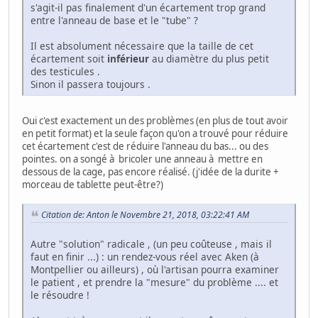
s'agit-il pas finalement d'un écartement trop grand
entre l'anneau de base et le "tube" ?
Il est absolument nécessaire que la taille de cet
écartement soit
inférieur
au diamètre du plus petit
des testicules .
Sinon il passera toujours .
Oui c'est exactement un des problèmes (en plus de tout avoir
en petit format) et la seule façon qu'on a trouvé pour réduire
cet écartement c'est de réduire l'anneau du bas... ou des
pointes. on a songé à bricoler une anneau à mettre en
dessous de la cage, pas encore réalisé. (j'idée de la durite +
morceau de tablette peut-être?)
Citation de: Anton le Novembre 21, 2018, 03:22:41 AM
Autre "solution" radicale , (un peu coûteuse , mais il
faut en finir ...) : un rendez-vous réel avec Aken (à
Montpellier ou ailleurs) , où l'artisan pourra examiner
le patient , et prendre la "mesure" du problème .... et
le résoudre !