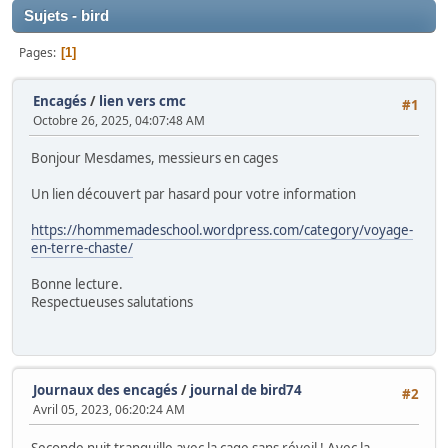
Sujets - bird
Pages
1
Encagés
/
lien vers cmc
#1
Octobre 26, 2025, 04:07:48 AM
Bonjour Mesdames, messieurs en cages
Un lien découvert par hasard pour votre information
https://hommemadeschool.wordpress.com/category/voyage-
en-terre-chaste/
Bonne lecture.
Respectueuses salutations
Journaux des encagés
/
journal de bird74
#2
Avril 05, 2023, 06:20:24 AM
Seconde nuit tranquille avec la cage sans réveil ! Avec la