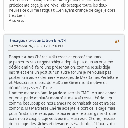
précédente cage je me réveillais presque toute les deux
heures ce qui me fatiguait....en ayant changé de cage je dors
très bien,
A suivre...
Encagés
/
présentation bird74
#3
Septembre 26, 2020, 12:15:58 PM
Bonjour à nos Chères Maîtresses et encagés soumis
Je parcours ce site gynarchique depuis plus d'un an et je me
décide enfin à faire une présentation, comme Je suis déjà
inscrit et tiens un post sur un autre forum je ne voulais pas
poster ici mais les derniers Messages de MesDames PerleRare
et Messoa sur le post de MaDame Ginie m'ont motivé et
décidé de passer à l'acte.
Homme marié en famille jai découvert la CMC il y a une année
et j'en ai parlé et plutôt montré à ma Maîtresse Chérie....qui
comme beaucoup de nos Dames ne connaissait pas et n'a pas
compris. Ma Maîtresse Chérie accepte le port de la cage mais
pour l'instant ne veux pas instaurer une relation gynarchique
dans notre couple....je vouvoie ma Maîtresse Chérie, j essaie
de partager les tâches et devancer ses attentes. Il faudra du