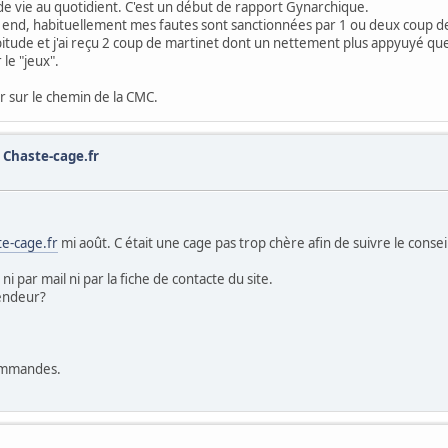
 vie au quotidient. C'est un début de rapport Gynarchique.
 end, habituellement mes fautes sont sanctionnées par 1 ou deux coup de
itude et j'ai reçu 2 coup de martinet dont un nettement plus appyuyé qu
le "jeux".
sur le chemin de la CMC.
 Chaste-cage.fr
te-cage.fr
mi août. C était une cage pas trop chère afin de suivre le conse
i par mail ni par la fiche de contacte du site.
vendeur?
commandes.