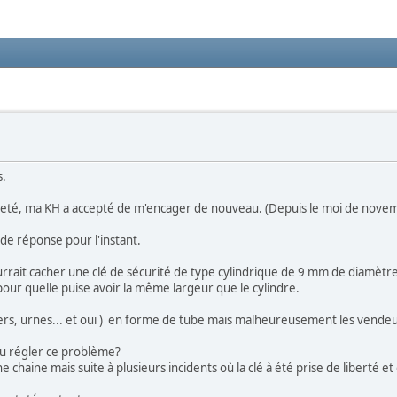
s.
teté, ma KH a accepté de m'encager de nouveau. (Depuis le moi de novemb
é de réponse pour l'instant.
urrait cacher une clé de sécurité de type cylindrique de 9 mm de diamètr
r pour quelle puise avoir la même largeur que le cylindre.
luliers, urnes... et oui ) en forme de tube mais malheureusement les vende
 pu régler ce problème?
 chaine mais suite à plusieurs incidents où la clé à été prise de liberté 