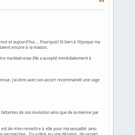
#4
ce et aujourd'hui.... Pourquoi? Et bien à l'époque ma
taient encore à la maison.
 d'être ma Maitresse Elle a accepté immédiatement à
 tenue. J'ai donc avec son accort recommandé une cage
l'attentes de son évolution ainsi que de la mienne par
r est de m'en remettre à elle pour ma sexualité ainsi
 perspective.. Il y a déjà eu une décision de sa part