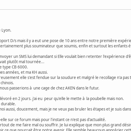
e Lyon.
rt D/s mais il y a eut une pose de 10 ans entre notre première expérien
 certainement plus souminateur que soumis, enfin et surtout les enfants é
i envoyer un SMS lui demandant si Elle voulait bien retenter l'expérience
it plutôt mal tournée...
de type CB 6000.
ques années, et ma KH aussi.
eusement elle s'est fendue sur la soudure et malgré le recollage n'a pas
chinois.
s nous passerions à une cage de chez AKEN dans le futur.
 dévoré en 2 jours. j'ai eu peur qu'elle le mette à la poubelle mais non.
 durable.
 aussi, doucement, mais je ne veux pas bruler les étapes et je suis dans 
lle sur ce forum mais pour l'instant ce n'est pas d'actualité.
tout de me faire mal ou souffrir. Je lui explique que mon plus grand dési
r ce que pourrait être notre avenir. Elle semble beaucoup apprécier cette