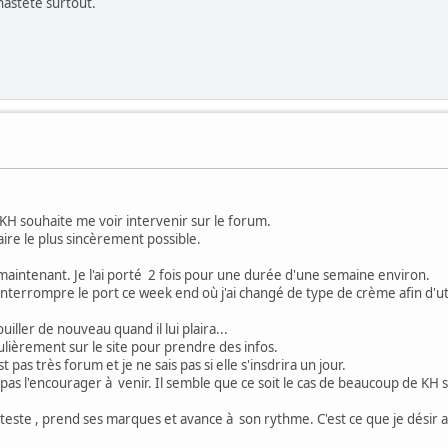
chasteté surtout.
 KH souhaite me voir intervenir sur le forum.
aire le plus sincèrement possible.
s maintenant. Je l'ai porté 2 fois pour une durée d'une semaine environ.
terrompre le port ce week end où j'ai changé de type de crème afin d'ut
iller de nouveau quand il lui plaira...
gulièrement sur le site pour prendre des infos.
st pas très forum et je ne sais pas si elle s'insdrira un jour.
pas l'encourager à venir. Il semble que ce soit le cas de beaucoup de KH su
este , prend ses marques et avance à son rythme. C'est ce que je désir af