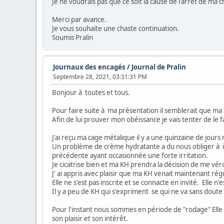
Je ne voudrais pas que ce soit la cause de l'arrêt de ma 
Merci par avance.
Je vous souhaite une chaste continuation.
Soumis Pralin
Journaux des encagés
/
Journal de Pralin
Septembre 28, 2021, 03:31:31 PM
Bonjour à toutes et tous.
Pour faire suite à ma présentation il semblerait que ma
Afin de lui prouver mon obéissance je vais tenter de le f
J'ai reçu ma cage métalique il y a une quinzaine de jour
Un problème de crème hydratante a du nous obliger à in
précédente ayant occasionnée une forte irritation.
Je cicatrise bien et ma KH prendra la décision de me vérou
J' ai appris avec plaisir que ma KH venait maintenant ré
Elle ne s'est pas inscrite et se connacte en invité. Elle n'e
Il y a peu de KH qui s'expriment se qui ne va sans doute 
Pour l'instant nous sommes en période de "rodage" Elle t
son plaisir et son intérêt.