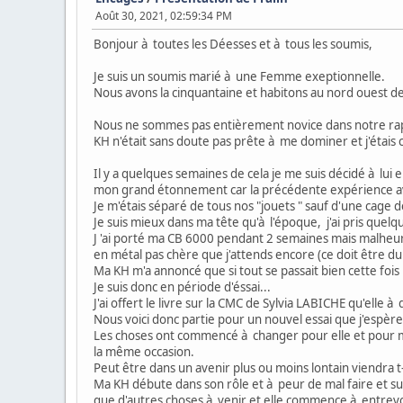
Août 30, 2021, 02:59:34 PM
Bonjour à toutes les Déesses et à tous les soumis,
Je suis un soumis marié à une Femme exeptionnelle.
Nous avons la cinquantaine et habitons au nord ouest d
Nous ne sommes pas entièrement novice dans notre rappo
KH n'était sans doute pas prête à me dominer et j'étais
Il y a quelques semaines de cela je me suis décidé à lu
mon grand étonnement car la précédente expérience ava
Je m'étais séparé de tous nos "jouets " sauf d'une cage 
Je suis mieux dans ma tête qu'à l'époque, j'ai pris quel
J 'ai porté ma CB 6000 pendant 2 semaines mais malheur
en métal pas chère que j'attends encore (ce doit être du 
Ma KH m'a annoncé que si tout se passait bien cette foi
Je suis donc en période d'éssai...
J'ai offert le livre sur la CMC de Sylvia LABICHE qu'elle à
Nous voici donc partie pour un nouvel essai que j'espère
Les choses ont commencé à changer pour elle et pour moi
la même occasion.
Peut être dans un avenir plus ou moins lontain viendra t-e
Ma KH débute dans son rôle et à peur de mal faire et sur
que d'autres choses à venir et elle commence à entrevoi