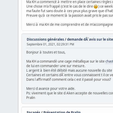
Ma KH a commencé à mettre en place certaines règles de
Une chose m'a frappé (c'est le cas de le dire
) ce week
ma faute fut sans doute à ces yeux plus grave que d'hab
Preuve qu'à ce moment là la passion avait pris le pas sur 
Merci à ma KH de me comprendre et de m'accompagner 
Discussions générales
/
demande dÂ´avis sur le site
Septembre 01, 2021, 02:29:31 PM
Bonjour à toutes et tous,
Ma KH a commandé une cage métallique sur le site
chas
de lui en commander une sur mesure.
L argent à bien été débité mais aucune nouvelle du site n
Certaines et certains dÂ´entre vous connaissent t il ce 
Dans l affirmatif comment cela c est il passé pour vous?
Merci d avance pour votre aide.
Ps: vivement que le site d Aken accepte de nouvelles 
Pralin
Encagés
/
Présentation de Pralin