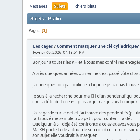
Messages
Sujets
Fichiers joints
Sujets - Pralin
Pages
1
Les cages
/
Comment masquer une clé cylindrique?
Février 09, 2026, 04:13:51 PM
Bonjour à toutes les KH et à tous mes confrères encagé
Après quelques années où rien ne c'est passé côté chas
J'ai une question particulière à laquelle je n'ai pas trouv
Je suis à la recherche pour ma KH d'un pendentif qui po
cm. La tête de la clé est plus large mais je vais la coupe
J'ai regardé sur le net et j'ai trouvé des pendentifs (pi
j'ai trouvé me semble trop petit pour contenir la clé.
Quelqu'un à t-il déjà été confronté à cela? et avez vous
Ma KH porte la clé autour de son cou directement sur une
son sujet elle voudrait la masquer.